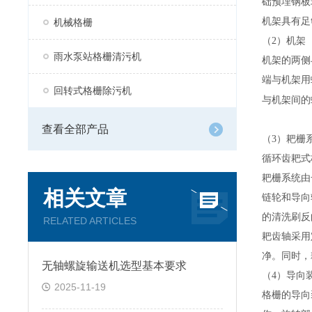
础预埋钢板
机架具有足
机械格栅
（
2
雨水泵站格栅清污机
机架的两侧
端与机架用
回转式格栅除污机
与机架间的
查看全部产品
（
3
循环齿耙式
耙栅系统由
相关文章
链轮和导向
的清洗刷反
RELATED ARTICLES
耙齿轴采用
净。同时，
无轴螺旋输送机选型基本要求
（
4
）导向
2025-11-19
格栅的导向