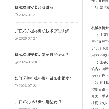
作，旋转部
机械格栅安装步骤讲解
（
5
）清污
2026-07-27
机械格栅安
并联式机械格栅机技术原理讲解
（
1
）主要
2026-07-27
三相五线
TN
定；环境温
机械格栅安装后需要哪些调试？
用
SS304
或
s
2026-07-10
（
2
）主要
箱内安装断
操作面板上
如何调整机械格栅的链条张紧度？
（
3
）控制
2026-07-22
控制回路一
开关，手动
并联式机械格栅机选型要点
格栅控制箱