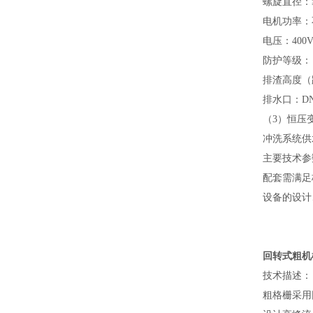
螺旋直径：≥
电机功率：不
电压：400V/
防护等级：
排渣高度（
排水口：DN
（3）恒压
冲洗系统供
主要技术参
配套需满足
设备的设计、
回转式粗机
技术
描述
：
粗格栅采用