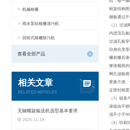
扣，每一侧
框架结构两
机械格栅
侧板通过不
雨水泵站格栅清污机
（2）过滤
内进流孔板
回转式格栅除污机
过滤孔板穿
自身抗变形
查看全部产品
栅前栅后液
够使截留的
网孔滤板模
相关文章
更换方便。
证密封精度
RELATED ARTICLES
（3）链条
滚链由不锈
无轴螺旋输送机选型基本要求
须不小于90
2025-11-19
（4）转刷