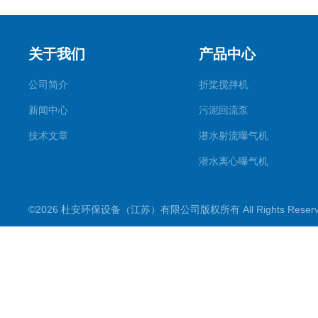
关于我们
产品中心
公司简介
折桨搅拌机
新闻中心
污泥回流泵
技术文章
潜水射流曝气机
潜水离心曝气机
双曲面搅拌机
©2026 杜安环保设备（江苏）有限公司版权所有 All Rights Rese
潜水推流器
潜水搅拌机
穿墙泵
格栅除污机
浮筒曝气机