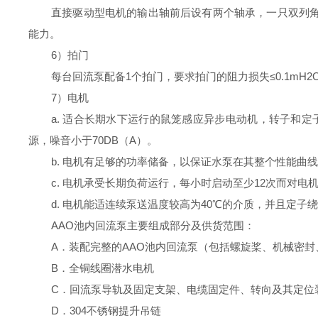
直接驱动型电机的输出轴前后设有两个轴承，一只双列
能力。
6）拍门
每台回流泵配备1个拍门，要求拍门的阻力损失≤0.1mH2
7）电机
a. 适合长期水下运行的鼠笼感应异步电动机，转子和定子装
源，噪音小于70DB（A）。
b. 电机有足够的功率储备，以保证水泵在其整个性能
c. 电机承受长期负荷运行，每小时启动至少12次而对电
d. 电机能适连续泵送温度较高为40℃的介质，并且定子
AAO池内回流泵主要组成部分及供货范围：
A．装配完整的AAO池内回流泵（包括螺旋桨、机械密封
B．全铜线圈潜水电机
C．回流泵导轨及固定支架、电缆固定件、转向及其定位
D．304不锈钢提升吊链