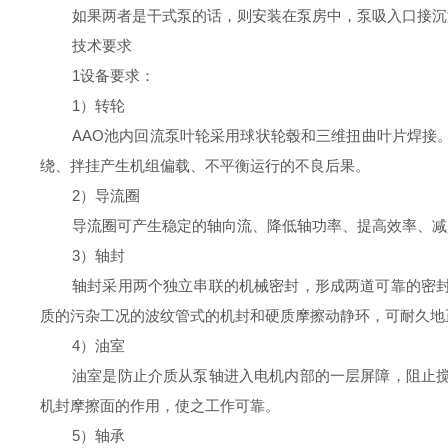
如果两者是干式泵的话，则安装在泵房中，泵吸入口接沉
技术要求
1设备要求：
1）转轮
AAO池内回流泵叶轮采用球状轮毂和三维扭曲叶片焊接
绕、拌挂产生机组偏载、不平衡运行的不良后果。
2）导流圈
导流圈可产生稳定的轴向流、降低轴功率、提高效率、减
3）轴封
轴封采用两个独立串联的机械密封，形成两道可靠的密
质的污杂工况的波纹管式的机封和硬质摩擦动静环，可耐久地正
4）油室
油室是防止介质从泵轴进入电机内部的一层屏障，阻止
机封摩擦面的作用，使之工作可靠。
5）轴承