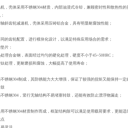
电机，壳体采用不锈钢
304
材质，内部油浸式冷却，兼顾密封性和散热性的
机
：
同轴斜齿轮减速机，壳体采用压铸铝合金，具有
明显
耐腐蚀性能；
：
不同的齿轮配置，进行模块化设计，以满足特殊应用场合的需求；
和垫片
：
热处理合金钢，表面经过均匀的硬化处理，硬度不小于
45~50HRC
；
镀钛处理，更耐磨损和腐蚀，大幅提高了使用寿命；
由不锈钢
304
制成，其防锈能力大大增强，保证了较强的扭矩又能保持一定
转鼓
为不锈钢
304
，竖行无轴结构不易堵塞转鼓，还能有效防止漂浮物漏走；
采用不锈钢
304
材质制作而成，框架结构除可以满足使用载荷要求，更能适
优点
简易灵活