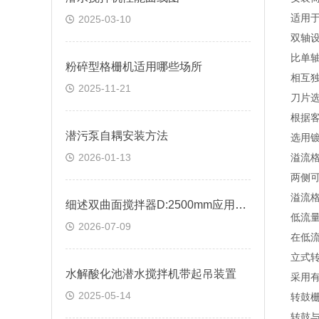
适用
2025-03-10
双轴
比单
粉碎型格栅机适用哪些场所
相互
2025-11-21
刀片
根据
潜污泵自耦安装方法
选用
2026-01-13
溢流
两侧
溢流
细述双曲面搅拌器D:2500mm应用范围有哪些
低流
2026-07-09
在低
立式
水解酸化池潜水搅拌机带起吊装置
采用
2025-05-14
转鼓
转鼓