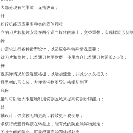
于大部分现有的渠道，无需改造；
设计
轴粉碎机能适应更多种类的固体颗粒；
独立的刀片和垫片安装在两个逆向旋转的轴上，交替重叠，实现螺旋形切
选择
客户需求进行各种齿型设计，以适应各种特殊情况需要；
镀钛刀片和垫片，比普通刀片更耐磨，使用寿命比普通刀片延长
2~3
倍；
格栅
可视实际情况加设溢流格栅，以增加流量，并减少水头损失；
格栅呈喇叭形安装，方便将污物引导进格栅切割区；
量底座
流量时可以
较
大限度地利用切割区域来提高切割粉碎能力；
转鼓
有轴设计，强度较无轴更高，转鼓更不易变形；
栅条横行或竖行焊接在转盘上，能有效的防止漂浮物漏走；
与刀片之间间隙小，可获得更高的固体捕获率。