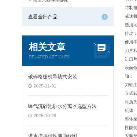
特制
查看全部产品
减速
选用
传动
使用
相关文章
刀片
RELATED ARTICLES
进口
表面
破碎格栅机导轨式安装
轴
：
刀轴
2025-11-01
立式
材质
曝气沉砂池砂水分离器选型方法
机体
2025-10-29
整体
性能
潜水搅拌机性能曲线图
安装