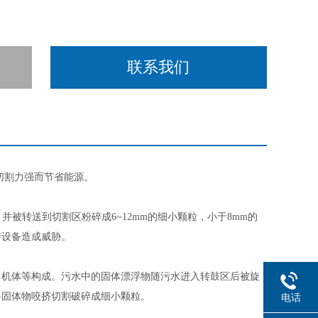
联系我们
切割力强而节省能源。
，并被转送到切割区粉碎成
6~12mm
的细小颗粒，小于
8mm
的
游设备造成威胁。
、机体等构成。污水中的固体漂浮物随污水进入转鼓区后被旋
将固体物咬挤切割破碎成细小颗粒。
电话