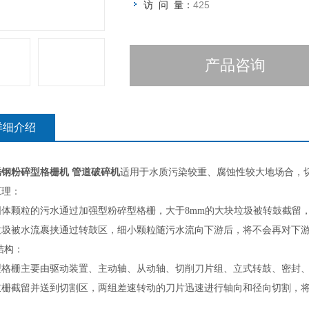
访 问 量：
425
产品咨询
详细介绍
锈钢粉碎型格栅机 管道破碎机
适用于水质污染较重、腐蚀性较大地场合，
原理
：
固体颗粒的污水通过加强型粉碎型格栅，大于
8mm
的大块垃圾被转鼓截留
垃圾被水流裹挟通过转鼓区，细小颗粒随污水流向下游后，将不会再对下
结构
：
型格栅主要由驱动装置、主动轴、从动轴、切削刀片组、立式转鼓、密封
鼓栅截留并送到切割区，两组差速转动的刀片迅速进行轴向和径向切割，
：