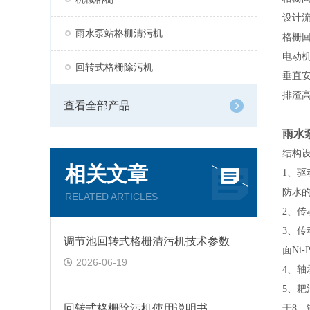
设计
雨水泵站格栅清污机
格栅
电动
回转式格栅除污机
垂直
排渣
查看全部产品
雨水
结构
相关文章
1、驱
防水
RELATED ARTICLES
2、传
3、传
调节池回转式格栅清污机技术参数
面
Ni
2026-06-19
4、轴
5、耙
回转式格栅除污机使用说明书
于
8