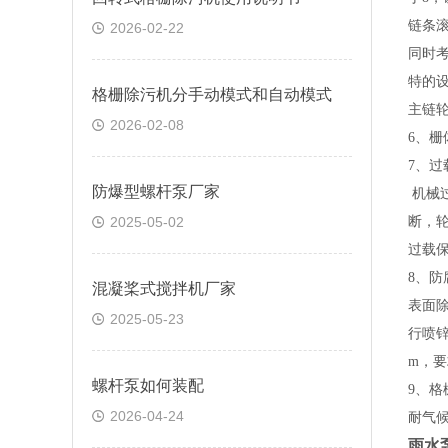
链条
2026-02-22
同时
特的
格栅除污机分手动模式和自动模式
主链
2026-02-08
6、栅
7、过
防爆型螺杆泵厂家
机械
2025-05-02
断，
过载
8、防
混凝桨式搅拌机厂家
表面
2025-05-23
行喷
m，要
螺杆泵如何装配
9、
格
2026-04-24
耐气
雨水