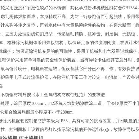
滚轮采用强度和耐磨性较好的不锈钢，其化学成份和机械性能符合
GB13
考虑到栅体焊接而成，本身精度不高，为防止链条跑偏而引起脱轨，采用
设计来弥补使之复位，再者水体中有大量易缠绕性的杂物，在迎水断面（
轮，去应力处理后线切割成型，传递运动精确，抗冲击、耐磨损、无锈蚀
体：
格栅除污机
栅体采用焊接结构，以保证足够的强度与刚度，在设计水
载保护：
为保证除污机
充足的
的可靠性，采用了机械和电气双重过载保护
过程保护采用简单可靠的安全销保护装置，当有异物卡住或其它意外时，
轮毂马链片晚开，电机虽在运转，但设备其它部分已不再工作，有效保护
保护采用电子式过流保护器，在除污机正常工作时设定一电流值，当设备
腐
除不锈钢材料外按《水工金属结构防腐蚀规范》的要求进
锌处理，涂层厚度
160um，842环氧云蚀防锈漆喷涂二道，干漆膜厚度不小
求复合涂层局部最小厚度不小于280um。
栅除污机配套
控制箱防护等级为
IP55，具有可靠的接地装置，并附明显
候性。控制面板上设置信号灯以指示除污机的开停运行状态，故障信号以
泵站格栅 雨水格栅机