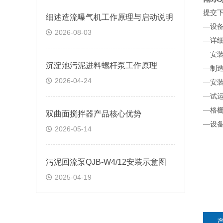
提交
细述造流曝气机工作原理与启动说明
—设
2026-08-03
—详
—安
沉淀池污泥进料螺杆泵工作原理
—制
2026-04-24
—安
—试
—格
双曲面搅拌器产品核心优势
—设
2026-05-14
污泥回流泵QJB-W4/12安装示意图
2025-04-19