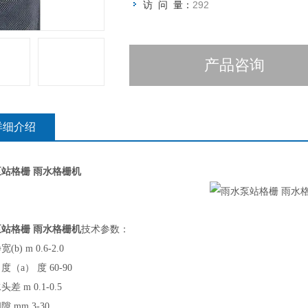
访 问 量：
292
产品咨询
详细介绍
站格栅 雨水格栅机
站格栅 雨水格栅机
技术参数
：
净宽
(b) m 0.6-2.0
角度（
a） 度 60-90
水头差
m 0.1-0.5
间隙
mm 3-30