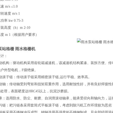
流速
m/s ≤1.0
回转速度
m/s 1
机功率
kw 0.75-3
安装高度（
h）m 2-10
高度
m 1（根据用户要求）
泵站格栅 雨水格栅机
设计
：
动机构：
驱动机构采用
齿轮箱
减速机，该减速机结构紧凑、装拆方便、传
的户外型电机，F级绝缘。
动滚子链：
传动滚子链采用精密滚子链
,运行平稳、效率高。
动轴：
传动轴受到弯矩和扭矩双重作用，选用耐蚀性好，并有良好焊接性
-P处理，表面硬度达HRC45以上，抗泥沙磨损。
承：
选用防水、防尘、耐磨、自润滑滚动轴承，能承受径向和轴向力，运
污链：
耙污链条采用套筒式平板滚子链，考虑到除污机工作环境较为恶劣
，链板采用不锈钢冲压成型，销轴选用高强度的不锈钢制成，且全部经固溶