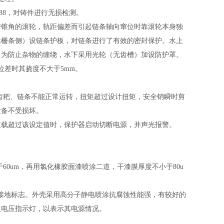
84-88，对铸件进行无损检测。
带锥角的滚轮，轨距偏差而引起链条轴向窜位时靠滚轮本身独
靠栅条侧）设链条护板，对链条进行了有效的密封保护。水上
，为防止杂物的缠绕，水下采用光轮（无齿槽）加设防护罩。
位差时其挠度不大于5mm。
。
齿耙、链条不能正常运转，扭矩超过设计扭矩，安全销瞬时剪
设备不受损坏。
过载超过该设定值时，保护器启动切断电源，并声光报警。
于60um，再用氯化橡胶面漆喷涂二道，干漆膜厚度不小于80u
的接地标志。外壳采用高分子静电喷涂抗腐蚀性能强，有较好的
及电压指示灯，以表示其电源情况。