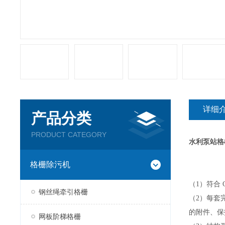
详细
产品分类
PRODUCT CATEGORY
水利泵站格
格栅除污机
（
1
）符合
钢丝绳牵引格栅
（
2
）每套
的附件、保
网板阶梯格栅