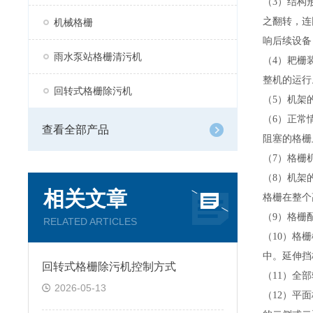
（
3
）结构
之翻转，连
机械格栅
响后续设备
雨水泵站格栅清污机
（
4
）耙栅
整机的运行
回转式格栅除污机
（
5
）机架
（
6
）正常
查看全部产品
阻塞的格栅
（
7
）格栅
（
8
）机架
相关文章
格栅在整个
（
9
）格栅
RELATED ARTICLES
（
10
）格栅
中。延伸挡
回转式格栅除污机控制方式
（
11
）全部
2026-05-13
（
12
）平面