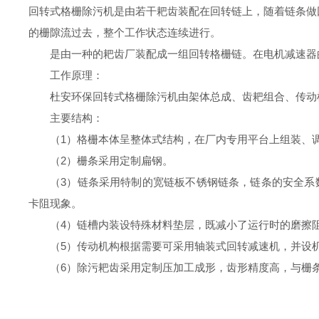
回转式格栅除污机是由若干耙齿装配在回转链上，随着链条做
的栅隙流过去，整个工作状态连续进行。
是由一种的耙齿厂装配成一组回转格栅链。在电机减速器
工作原理：
杜安环保
回
转式
格栅除污机由架体总成、齿耙组合、传动
主要结构：
（
1）格栅本体呈整体式结构，在厂内专用平台上组装、
（
2）栅条采用定制扁钢。
（
3）链条采用特制的宽链板不锈钢链条，链条的安全系
卡阻现象。
（
4）链槽内装设特殊材料垫层，既减小了运行时的磨擦
（
5）传动机构根据需要可采用轴装式回转减速机，并设
（
6）除污耙齿采用定制压加工成形，齿形精度高，与栅