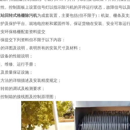
候性。控制面板上设置信号灯以指示除污机的开停运行状态，故障信号以
泵站回转式格栅除污机
为成套装置，主要包括
(但不限于)：机架、栅条及
维护及保护平台、就地电控柜和紧固件等。保证货物在安装、安全可靠运
杜安环保格栅配套
资料提交
环保
提交下列资料但不限于以下内容：
备的详图及说明，表明所有的安装尺寸及材料；
细设备的性能说明；
装、维修、运行手册；
造及质量保证设施；
装方法的详细描述及安装精度规定；
运转前的调试及检测要求；
栅控制箱的接线图及控制原理图；