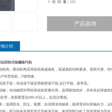
访 问 量：
261
产品咨询
详细介绍
泵站回转式格栅除污机
动机构：
驱动机构采用
齿轮箱
减速机，该减速机结构紧凑、装拆方便、传
的户外型电机，F级绝缘。
动滚子链：
传动滚子链采用精密滚子链
,运行平稳、效率高。
动轴：
传动轴受到弯矩和扭矩双重作用，选用耐蚀性好，并有良好焊接性
-P处理，表面硬度达HRC45以上，抗泥沙磨损。
承：
选用防水、防尘、耐磨、自润滑滚动轴承，能承受径向和轴向力，运
污链：
耙污链条采用套筒式平板滚子链，考虑到除污机工作环境较为恶劣