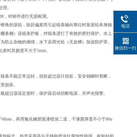
处理。
84-88，对铸件进行无损检测。
带锥角的滚轮，轨距偏差而引起链条轴向窜位时靠滚轮本身独
电话
靠栅条侧）设链条护板，对链条进行了有效的密封保护。水上
，为防止杂物的缠绕，水下采用光轮（无齿槽）加设防护罩。
微信扫一扫
位差时其挠度不大于5mm。
、链条不能正常运转，扭矩超过设计扭矩，安全销瞬时剪断，
不受损坏。
过载超过该设定值时，保护器启动切断电源，并声光报警。
于60um，再用氯化橡胶面漆喷涂二道，干漆膜厚度不小于80u
的接地标志。外壳采用高分子静电喷涂抗腐蚀性能强，有较好的