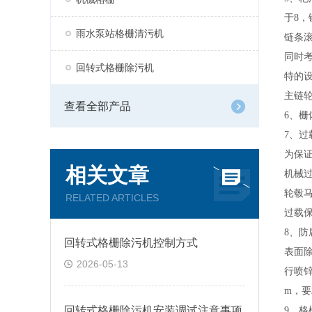
于
8
雨水泵站格栅清污机
链条
同时
回转式格栅除污机
特的
主链
查看全部产品
6、栅
7、过
为保
相关文章
机械
轮毂
RELATED ARTICLES
过载
8、防
回转式格栅除污机控制方式
表面
2026-05-13
行喷
m，要
回转式格栅除污机安装调试注意事项
9、
格