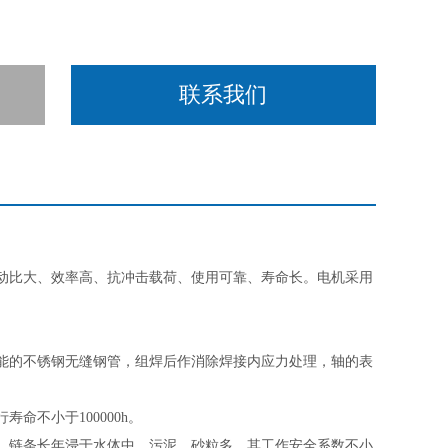
联系我们
动比大、效率高、抗冲击载荷、使用可靠、寿命长
。
电机采用
能的不锈钢无缝钢管，组焊后作消除焊接内应力处理，轴的表
行寿命不小于
100000h。
，链条长年浸于水体中，污泥、砂粒多，其工作安全系数不小