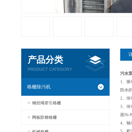
产品分类
PRODUCT CATEGORY
污水
1、驱
格栅除污机
防水
2、传
钢丝绳牵引格栅
3、传
面
Ni
网板阶梯格栅
4、轴
5、耙
机械格栅