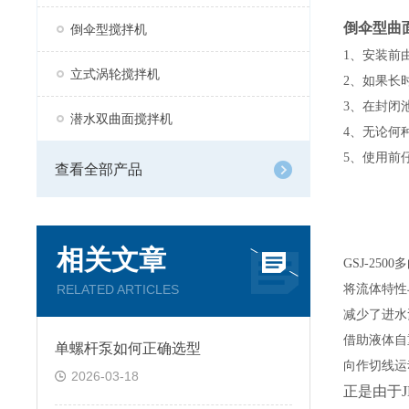
倒伞型曲
倒伞型搅拌机
1、安装前
立式涡轮搅拌机
2、如果长
3、在封闭
潜水双曲面搅拌机
4、无论何
5、使用前
查看全部产品
相关文章
GSJ-2
RELATED ARTICLES
将流体特性
减少了进水
借助液体自
单螺杆泵如何正确选型
向作切线运
2026-03-18
正是由于