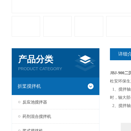
详细
产品分类
PRODUCT CATEGORY
JBJ-90
杜安环保生
折桨搅拌机
1、搅拌轴
时，轴大部
反应池搅拌器
2、搅拌轴
药剂混合搅拌机
桨式搅拌机