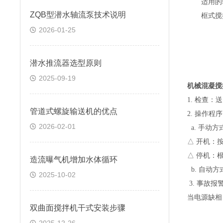
适用的
ZQB型潜水轴流泵技术说明
框式搅拌
2026-01-25
潜水推流器选型原则
2025-09-19
机械混凝搅
1.
检查：送
管道式螺旋输送机的优点
2.
操作程序
2026-02-01
a.
手动方
△ 开机：
△ 停机：
造流曝气机增加水体循环
b.
自动方
2025-10-02
3.
事故报
当电源缺相
双曲面搅拌机干式安装步骤