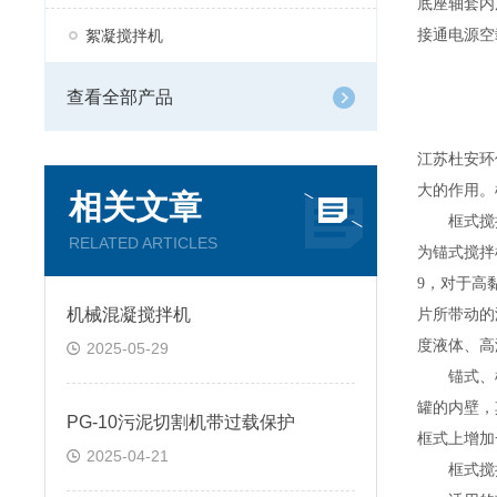
底座轴套内
絮凝搅拌机
接通电源空
查看全部产品
江苏杜安环
大的作用。
相关文章
框式搅拌
RELATED ARTICLES
为锚式搅拌
9
，对于高
机械混凝搅拌机
片所带动的
度液体、高
2025-05-29
锚式、框
罐的内壁，
PG-10污泥切割机带过载保护
框式上增加
2025-04-21
框式搅拌