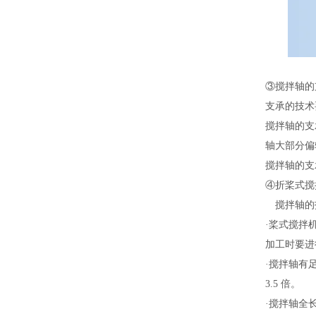
③搅拌轴的
支承的技术
搅拌轴的支
轴大部分偏
搅拌轴的支
④折桨式搅
搅拌轴的
·桨式搅拌
加工时要进
·搅拌轴有
3.5 倍。
·搅拌轴全