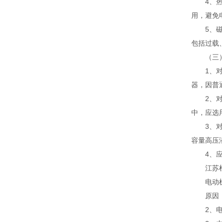
4、
用，避免
5、
包括过载
（三
1、
器，因普
2、
中，应选
3、
容量高压
4、
江苏杜安
电动机保
原因
2、