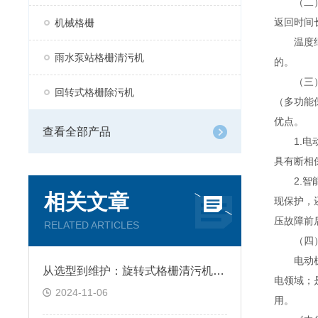
（二）
返回时间
机械格栅
温度继电
雨水泵站格栅清污机
的。
（三）
回转式格栅除污机
（多功能
优点。
查看全部产品
1.
具有断相
2.
相关文章
现保护，
压故障前
RELATED ARTICLES
（四）电
电动机保
从选型到维护：旋转式格栅清污机全解析
电领域；
2024-11-06
用。