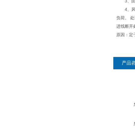
3、
4、
负荷。 
进线断开
原因：定
产品