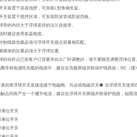
若开关装置于容器池壁，可加装L型角钢支架。
若开关装置于搅拌区域，可安装防波管或防波挡板。
选择管的内径大于浮球直径的法兰连接管。
配线时建议使用多蕊电缆。
被控制线路负载必须与浮球开关接点容量相匹配。
被测液体的比重必须大于浮球比重。
浮球的动作点已按客户订货要求在出厂时调整好，请不要随意调整浮球位置
线圈等有电感性负载的电路中，建议在负载两端并联保护线路如：RC（缓
：请勿将浮球开关直接连接于电磁阀、马达或电磁开关◆ 当浮球开关使用
的触点间将产生一个骤升电流；建议在浮球开关两端并联保护线路，如限