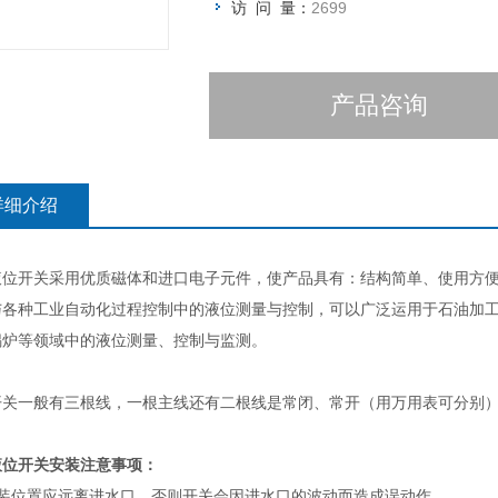
访 问 量：
2699
产品咨询
详细介绍
液位开关采用优质磁体和进口电子元件，使产品具有：结构简单、使用方
与各种工业自动化过程控制中的液位测量与控制，可以广泛运用于石油加
锅炉等领域中的液位测量、控制与监测。
开关一般有三根线，一根主线还有二根线是常闭、常开（用万用表可分别）
液位开关安装注意事项：
安装位置应远离进水口，否则开关会因进水口的波动而造成误动作。