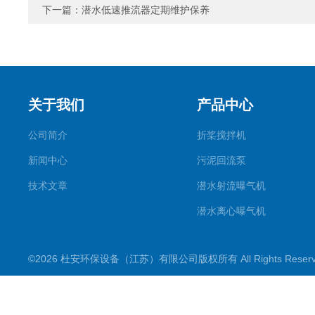
下一篇：
潜水低速推流器定期维护保养
关于我们
产品中心
公司简介
折桨搅拌机
新闻中心
污泥回流泵
技术文章
潜水射流曝气机
潜水离心曝气机
双曲面搅拌机
©2026 杜安环保设备（江苏）有限公司版权所有 All Rights Rese
潜水推流器
潜水搅拌机
穿墙泵