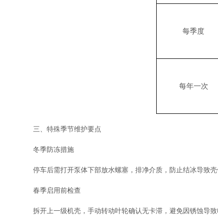
每季度
每年一次
三、特殊季节维护要点
‌冬季防冻措施‌
停车后需打开泵体下部放水螺塞，排净介质，防止结冰导致壳
‌春季启用前检查‌
拆开上一级机壳，手动转动叶轮确认无卡滞，避免因锈蚀导致电