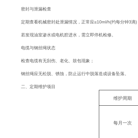
‌密封与泄漏检查‌
定期查看机械密封处泄漏情况，正常应≤10ml/h(约每分钟3滴)
若发现油室渗水或电机腔进水，需立即停机检修。
‌电缆与钢丝绳状态‌
检查电缆有无刮伤、老化、鼓包现象；
钢丝绳应无松脱、锈蚀，防止运行中脱落造成设备坠落。
二、定期维护项目
维护周期
每月一次