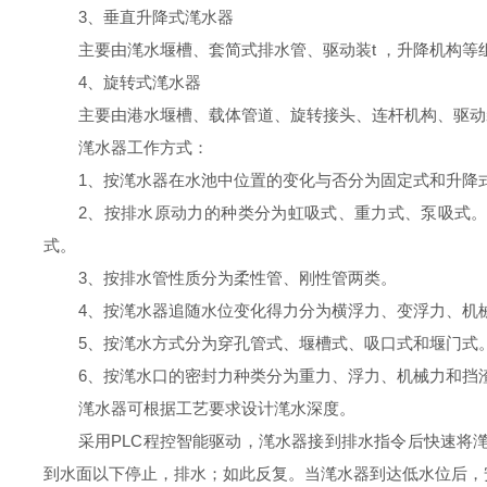
3、垂直升降式滗水器
主要由滗水堰槽、套简式排水管、驱动装t ，升降机构等
4、旋转式滗水器
主要由港水堰槽、载体管道、旋转接头、连杆机构、驱动
滗水器工作方式：
1、按滗水器在水池中位置的变化与否分为固定式和升降
2、按排水原动力的种类分为虹吸式、重力式、泵吸式。
式。
3、按排水管性质分为柔性管、刚性管两类。
4、按滗水器追随水位变化得力分为横浮力、变浮力、机
5、按滗水方式分为穿孔管式、堰槽式、吸口式和堰门式
6、按滗水口的密封力种类分为重力、浮力、机械力和挡
滗水器可根据工艺要求设计滗水深度。
采用
PLC
程控智能驱动，滗水器接到排水指令后快速将
到水面以下停止，排水；如此反复。当滗水器到达低水位后，