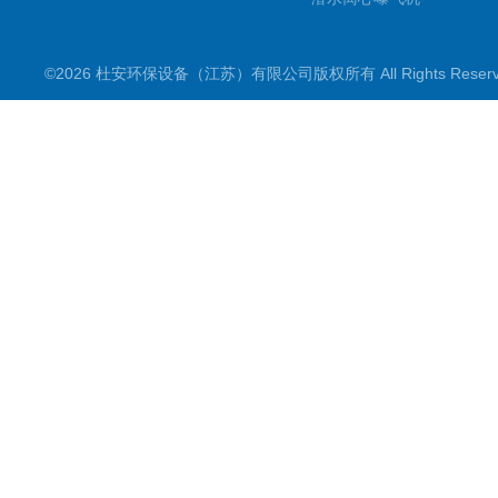
双曲面搅拌机
©2026 杜安环保设备（江苏）有限公司版权所有 All Rights Rese
潜水推流器
潜水搅拌机
穿墙泵
格栅除污机
浮筒曝气机
机械配件
污水泵
框式搅拌机
立式环流搅拌机
滗水器
电控电气设备