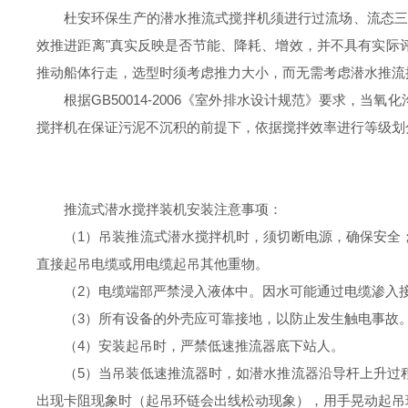
杜安环保生产的潜水推流式搅拌机须进行过流场、流态三维
效推进距离"真实反映是否节能、降耗、增效，并不具有实际
推动船体行走，选型时须考虑推力大小，而无需考虑潜水推流
根据GB50014-2006《室外排水设计规范》要求，
搅拌机在保证污泥不沉积的前提下，依据搅拌效率进行等级划
推流式潜水搅拌装机安装注意事项：
（1）吊装推流式潜水搅拌机
时，须切断电源，确保安全
直接起吊电缆或用电缆起吊其他重物。
（2）电缆端部严禁浸入液体中。因水可能通过电缆渗入
（3）所有设备的外壳应可靠接地，以防止发生触电事故
（4）安装起吊时，严禁
低速推流器底下站人。
（5）当吊装
低速推流器时，如潜水推流器沿导杆上升过
出现卡阻现象时（起吊环链会出线松动现象），用手晃动起吊