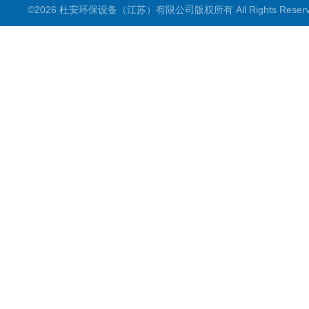
©2026 杜安环保设备（江苏）有限公司版权所有 All Rights Rese
潜水推流器
潜水搅拌机
穿墙泵
格栅除污机
浮筒曝气机
机械配件
污水泵
框式搅拌机
立式环流搅拌机
滗水器
电控电气设备
产品配件