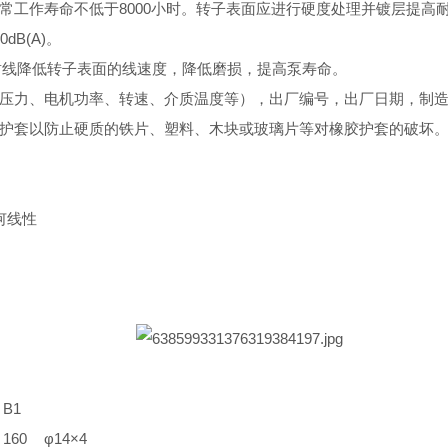
工作寿命不低于8000小时。转子表面应进行硬度处理并镀层提高耐
B(A)。
封线降低转子表面的线速度，降低磨损，提高泵寿命。
压力、电机功率、转速、介质温度等），出厂编号，出厂日期，制
护套以防止硬质的铁片、塑料、木块或玻璃片等对橡胶护套的破坏
几何线性
B1
160
φ14×4