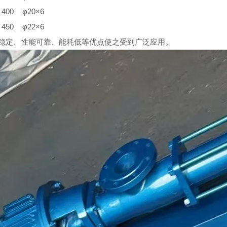
400
φ20×6
450
φ22×6
稳定、性能可靠、能耗低等优点使之受到广泛应用。