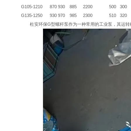
G105-1
210
870
930
885
2200
500
300
G135-1
250
930
970
985
2300
510
320
杜安环保G型螺杆泵作为一种常用的工业泵，其运转