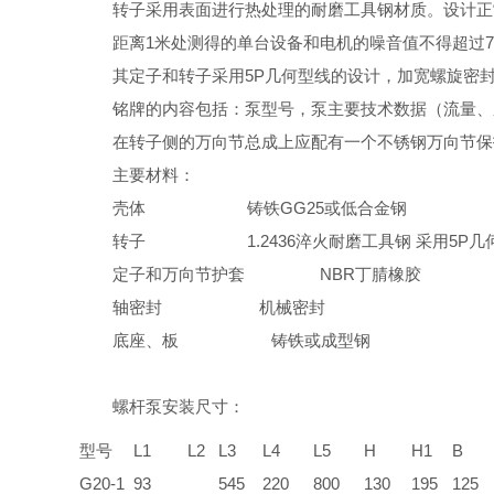
转子采用表面进行热处理的耐磨工具钢材质。设计正常
距离1米处测得的单台设备和电机的噪音值不得超过70d
其定子和转子采用5P几何型线的设计，加宽螺旋密
铭牌的内容包括：泵型号，泵主要技术数据（流量、
在转子侧的万向节总成上应配有一个不锈钢万向节保
主要材料：
壳体
铸铁GG25或低合金钢
转子
1.2436淬火耐磨工具钢 采用5P
定子和万向节护套
NBR丁腈橡胶
轴密封
机械密封
底座、板
铸铁或成型钢
螺杆泵安装尺寸：
型号
L1
L2
L3
L4
L5
H
H1
B
G20-1
93
545
220
800
130
195
125