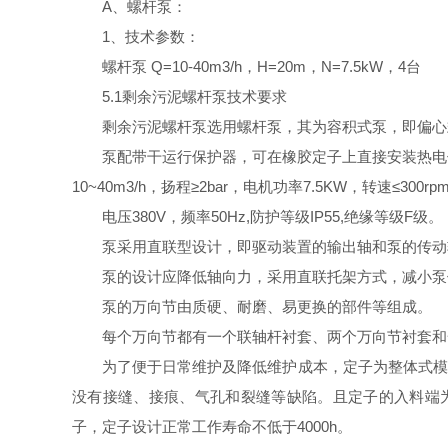
A、螺杆泵：
1、技术参数：
螺杆泵
Q=10-40m3/h，H=20m，N=7.5kW，4台
5.1剩余污泥螺杆泵技术要求
剩余污泥螺杆泵选用螺杆泵，其为容积式泵，即偏心
泵配带干运行保护器，可在橡胶定子上直接安装热电
10~40m3/h，扬程≥2bar，电机功率7.5KW，转速≤3
电压380V，频率50Hz,防护等级IP55,绝缘等级F级。
泵采用直联型设计，即驱动装置的输出轴和泵的传动
泵的设计应降低轴向力，采用直联托架方式，减小泵
泵的万向节由质硬、耐磨、易更换的部件等组成。
每个万向节都有一个联轴杆衬套、两个万向节衬套和
为了便于日常维护及降低维护成本，定子为整体式模
没有接缝、接痕、气孔和裂缝等缺陷。且定子的入料端
子，定子设计正常工作寿命不低于4000h。