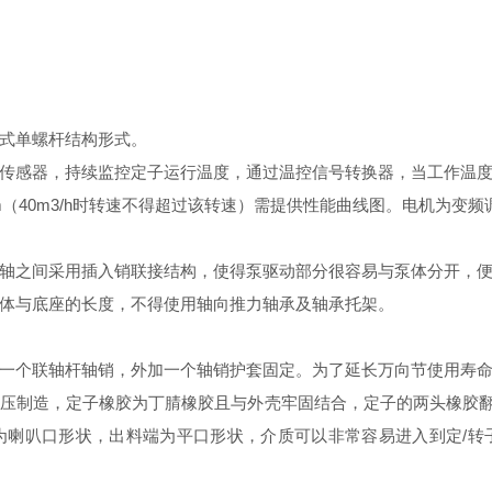
式单螺杆结构形式。
传感器，持续监控定子运行温度，通过温控信号转换器，当工作温
00rpm（40m3/h时转速不得超过该转速）需提供性能曲线图
。
电机为变频
轴之间采用插入销联接结构，使得泵驱动部分很容易与泵体分开，
体与底座的长度，不得使用轴向推力轴承及轴承托架。
一个联轴杆轴销，外加一个轴销护套固定。为了延长万向节使用寿
压制造，定子橡胶为丁腈橡胶且与外壳牢固结合，定子的两头橡胶
为喇叭口形状，出料端为平口形状，介质可以非常容易进入到定/转