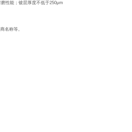
磨性能；镀层厚度不低于250μm
造商名称等。
。