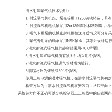
潜水射流曝气机技术说明：
1
射流曝气机机座、泵壳等用
HT250
铸铁铸造，具有
2
射流曝气机
电机轴采用
2cr13
耐腐蚀材料制造，结
3
曝气专用泵的机械密封根据抽送介质情况可分别采
4
曝气专用泵的轴承采用
NSK
轴承，其累计设计运
5
潜水射流式曝气机的静密封采用
-70 O
型圈。
6
潜水射流式曝气机所有紧固件均采用不锈钢。
7
潜水射流式曝气机进气管材质为镀锌。
8
喷嘴材质为铸铁
或
304
不锈钢。
使用三相电源的潜水曝气机，在潜水
射流曝气机初次
检查方法为：潜水
射流曝气机在安装前，从底部向上
果旋转方向不正确可以交换控制器上三相线中的任意两条