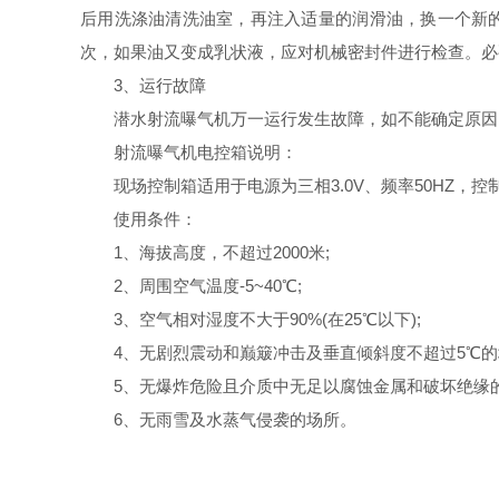
后用洗涤油清洗油室，再注入适量的润滑油，换一个新
次，如果油又变成乳状液，应对机械密封件进行检查。必要
3、运行故障
潜水射流曝气机万一运行发生故障，如不能确定原因
射流曝气机电控箱说明：
现场控制箱适用于电源为三相
3.0V
、频率
50HZ
，控
使用条件：
1
、海拔高度，不超过
2000
米
;
2
、周围空气温度
-5~40
℃
;
3
、空气相对湿度不大于
90%(
在
25
℃以下
);
4
、无剧烈震动和巅簸冲击及垂直倾斜度不超过
5
℃的
5
、无爆炸危险且介质中无足以腐蚀金属和破坏绝缘
6
、无雨雪及水蒸气侵袭的场所。