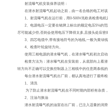
射流曝气机安装保养说明：
在潜水射流曝气机起动之前，由一名合格的电工对该
1、射流
曝气机在运行前，用0-500V兆欧表检查电
2、电源电压一定要在铭牌上标出的额定电压5℅的范
尽可能减少些,否则会使用电压下降得太多,且接头处应密
3、四芯电缆中,带有接地符号的为地线,一般为黄绿线
4、检查叶轮旋转方向。
使用三相电源的潜水曝气机，在潜水曝气机初次启动
检查方法为：潜水曝气机在安装前，从底部向上看潜
转方向不正确可以交换控制器上三相线中的任意两条线的
每台潜水射流曝气机出厂前，都认真地进行了最终检
1、清洗
为了防止潜水射流曝气机在不同时期内部积有杂质
2、注油与换油
潜水射流曝气机的油室在出厂前，已注入适量的润滑