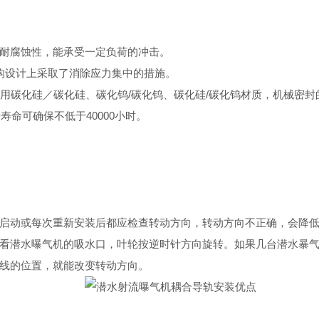
耐腐蚀性，能承受一定负荷的冲击。
构设计上采取了消除应力集中的措施。
用碳化硅／碳化硅、碳化钨
/
碳化钨、碳化硅
/
碳化钨材质，机械密封
行寿命可确保
不低于
40000
小时
。
启动或每次重新安装后都应检查转动方向，转动方向不正确，会降
看潜水曝气机的吸水口，叶轮按逆时针方向旋转。如果几台潜水暴
线的位置，就能改变转动方向。