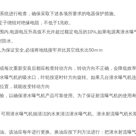
系统进行检查，确保采取下述各项所要求的电器保护措施。
机定子绕组对绝缘电阻，不低于1兆欧。
围内,电源电压升高值不允许超过额定电压的10℅,如果电源离潜水曝
封防水。
,为保证安全,必须将地线接牢并比其它线长出50ｍｍ
或每次重新安装后都应检查转动方向，转动方向不正确，会降低效
水曝气机的吸水口，叶轮按逆时针方向旋转。如果几台潜水曝气机
位置，就能改变转动方向
验，以确保潜水曝气机产品可靠使用。为了保证射流曝气机的使用
，可用潜水曝气机抽清洁的水来清洁潜水曝气机。潜水射流曝气机长
油。该油应每年进行更换。换油应按下列方法进行：把潜水射流
曝