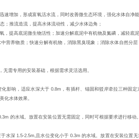
氧迅速增加，形成富氧活水流，同时改善微生态环境，强化水体自净
状态；推流造流，提高水体流动性，减少水体边角；
氧，提高底泥微生物活性；加速分解底泥中有机物及氮磷，减轻底
水中营养物质；快速分解有机物，消除黑臭现象；消除水体自然分层
式，无需专用的安装基础，根据需求灵活选用。
化影响，适应水深大于 0.8m，有插杆、锚固和驳岸牵拉三种固
美化水体效果。
于 0.3m 的水域。放置在安装位置无需固定，同时可根据要求进行移动
深 1.5-2.5m,且水位变化小于 0.3m 的水域。放置在安装