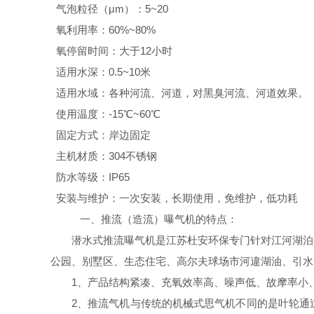
气泡粒径（μm）：5~20
氧利用率：60%~80%
氧停留时间：大于12小时
适用水深：0.5~10米
适用水域：各种河流、河道，对黑臭河流、河道效果。
使用温度：-15℃~60℃
固定方式：岸边固定
主机材质：304不锈钢
防水等级：IP65
安装与维护：一次安装，长期使用，免维护，低功耗
一、推流（造流）曝气机的特点：
潜水式推流曝气机是江苏杜安环保专门针对江河湖泊
公园、别墅区、生态住宅、高尔夫球场市河違湖油、引水
1、产品结构紧凑、充氧效率高、噪声低、故摩率小
2、推流气机与传统的机械式思气机不同的是叶轮通