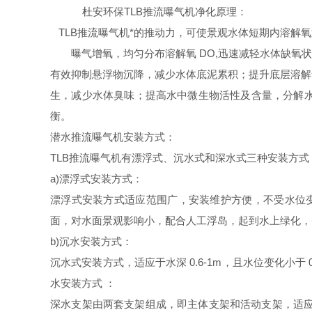
杜安环保TLB推流曝气机净化原理：
TLB推流曝气机*的推动力，可使景观水体短期内溶解
曝气增氧，均匀分布溶解氧 DO,迅速减轻水体缺氧
有效抑制悬浮物沉降，减少水体底泥累积；提升底层溶解
生，减少水体臭味；提高水中微生物活性及含量，分解
衡。
潜水推流曝气机安装方式：
TLB推流曝气机有漂浮式、沉水式和深水式三种安装方
a)漂浮式安装方式：
漂浮式安装方式适应范围广，安装维护方便，不受水位变
面，对水面景观影响小，配合人工浮岛，起到水上绿化，
b)沉水安装方式：
沉水式安装方式，适应于水深 0.6-1m，且水位变化小
水安装方式 ：
深水支架由两套支架组成，即主体支架和活动支架，适应于水