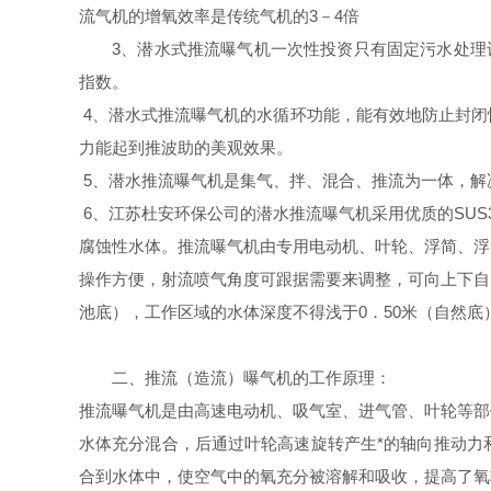
流气机的增氧效率是传统气机的3－4倍
3、潜水式推流曝气机一次性投资只有固定污水处理
指数。
4、潜水式推流曝气机的水循环功能，能有效地防止封闭
力能起到推波助的美观效果。
5、潜水推流曝气机是集气、拌、混合、推流为一体，解
6、江苏杜安环保公司的潜水推流曝气机采用优质的SUS
腐蚀性水体。推流曝气机由专用电动机、叶轮、浮简、浮
操作方便，射流喷气角度可跟据需要来调整，可向上下自
池底），工作区域的水体深度不得浅于0．50米（自然底
二、推流（造流）曝气机的工作原理：
推流曝气机是由高速电动机、吸气室、进气管、叶轮等部
水体充分混合，后通过叶轮高速旋转产生*的轴向推动力
合到水体中，使空气中的氧充分被溶解和吸收，提高了氧