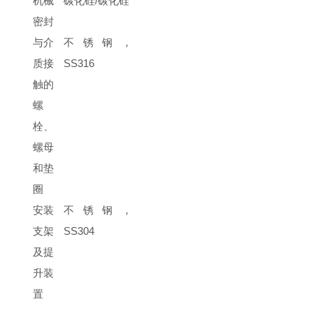
机械
碳化硅
/
碳化硅
密封
与介
不锈钢，
质接
SS316
触的
螺
栓、
螺母
和垫
圈
安装
不锈钢，
支架
SS304
及提
升装
置