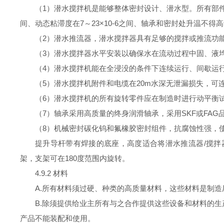
（
1
）潜水
搅拌机是能够
整体密封设计、潜水型。所有部
间、动态粘滞度在
7
～
23
×
10-6
之间、轴承和密封处升温不得高
（
2
）潜水推流器
，潜水
搅拌器具有足够的搅拌或推流功
（
3
）潜水搅拌器水平安装以确保水在流动过程中固、液
（
4
）潜水
搅拌机
能在全浸没的条件下连续运行、间歇运
（
5
）
潜水搅拌机
附件和电缆在
20m
水深无泄漏损失，可
（
6
）
潜水搅拌机
的所有旋转零件应在制造时进行动平衡
（
7
）轴承采用高质量的终身润滑轴承，采用
SKF
或
FAG
（
8
）机械密封
碳化钨和氟橡胶密封组件，抗腐蚀性强，
提升导杆带有焊接的底座，高度适合将潜水推流器
/
搅拌
架，支架可在
180
度范围内旋转。
4.9.2
材料
A.
所有材料须
过硬、种类的高质量材料，这些材料是制造
B.
除须提供给业主所有与之合作提供这些设备和材料的生
产品不能装配和使用。