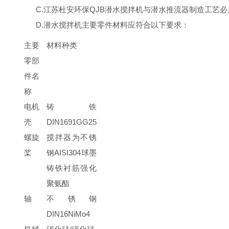
C.
江苏杜安环保
QJB
潜水搅拌机与潜水推流器制造工艺必
D.
潜水搅拌机主要零件材料应符合以下要求：
主要
材料种类
零部
件名
称
电机
铸铁
壳
DIN1691GG25
螺旋
搅拌器为不锈
桨
钢
AISI304
球墨
铸铁衬筋强化
聚氨酯
轴
不锈钢
DIN16NiMo4