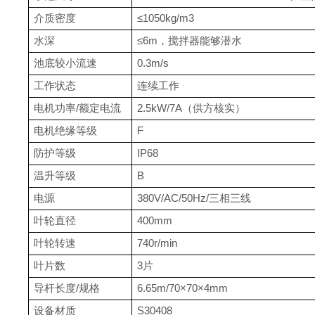
介质密度
≤
1050kg/m3
水深
≤
6m
，
搅拌器能够
潜水
池底
较
小流速
0.3m/s
工作状态
连续工作
电机功率
/
额定电流
2.5kW/7A
（供方核实）
电机绝缘等级
F
防护等级
IP
68
温升等级
B
电源
380V/AC/50Hz/
三相三线
叶轮直径
400
mm
叶轮转速
740
r/min
叶片数
3
片
导杆长度
/
规格
6.65
m/
7
0
×
7
0
×
4mm
设备材质
S30408