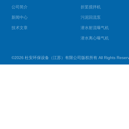
公司简介
折桨搅拌机
新闻中心
污泥回流泵
技术文章
潜水射流曝气机
潜水离心曝气机
双曲面搅拌机
©2026 杜安环保设备（江苏）有限公司版权所有 All Rights Rese
潜水推流器
潜水搅拌机
穿墙泵
格栅除污机
浮筒曝气机
机械配件
污水泵