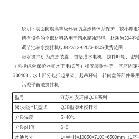
说明：表面防腐高等级环氧防腐涂料体系保护，较
小厚度
所有设备的全部材料适用于污水腐蚀环境。材质为
304
不
调节池潜水搅拌机QJB22/12-620/3-480S
供货范围：
潜水搅拌机为成套装置，包括潜水电机、搅拌叶轮、密
（包括综合保护器和水下电缆等）和安装附件等，基座固定
S30408
，水上部分包括起吊架、起吊环链、转向盘等部件采
污泥平衡池
搅拌机
型号
江苏杜安环保
QJB
系列
潜水搅拌机
型式
QJB
型潜水
搅拌器
介质温度
5~40
℃
介质
pH
值
6~9
水池尺寸
L
×
W
×
H=
10850
×
7100
×
6500m
m
（
1
座