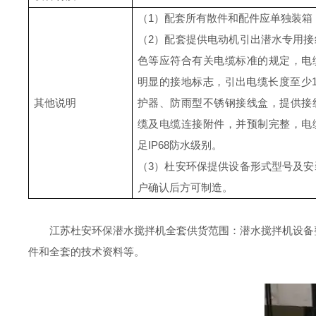
（
1
）配套所有散件和配件应单独装箱
（
2
）配套提供电动机引出
潜
水
专用
接
色等应符合有关电缆标准的规定，电
明显的接地标志，引出电缆长度至少
其他说明
护器、防雨型
不锈钢
接线盒
，提供接
缆及电缆连接附件，并预制完整，电
足
IP68
防水级别。
（
3
）杜安环保提供设备形式型号及安
户确认后方可制造。
江苏杜安环保潜水搅拌机全套供货范围：潜水搅拌机设备
件和
全套的技术资料等
。