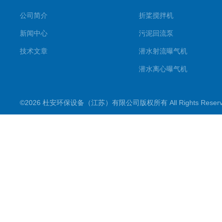
公司简介
折桨搅拌机
新闻中心
污泥回流泵
技术文章
潜水射流曝气机
潜水离心曝气机
双曲面搅拌机
©2026 杜安环保设备（江苏）有限公司版权所有 All Rights Rese
潜水推流器
潜水搅拌机
穿墙泵
格栅除污机
浮筒曝气机
机械配件
污水泵