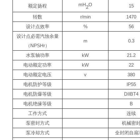
mH
O
额定扬程
15
2
转数
r/min
1470
设计点效率
%
56
设计点必需汽蚀余量
m
0.3
（
NPSHr）
水泵轴功率
k
W
21.2
电动额定功率
k
W
22
电动额定电压
v
380
电机防护等级
IP
55
电机防爆等级
DIIBT4
电机绝缘等级
B
工作方式
连续
泵密封方式
机械密
泵冷却方式
全封闭自扇