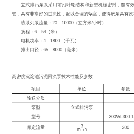
立式排污泵
泵采用前沿叶轮结构和
新型机械密封
，
能有
管，具有非常好的过流性，配以合理的蜗室，使得该泵具有效
该系列泵流量：
20－10000（立方米/小时）
扬程：
6－54（米）
电机功率：
4－1800 （千瓦）
排出口径：
65－8000（毫米）
高密度沉淀池污泥回流泵技术性能及参数
项目
单位
参数
输送介质
泵型
立式排污泵
型号
200WL300-1
3
额定流量
300
m
/h