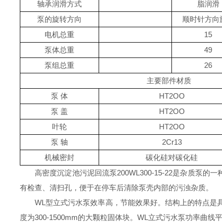
轴承润滑方式
脂润滑
泵的旋转方向
顺时针方向
电机总重
15
泵体总重
49
泵组总重
26
主要部件材质
泵
体
HT2OO
泵
盖
HT2OO
叶轮
HT2OO
泵
轴
2Cr13
机械密封
碳化硅对碳化硅
高密度沉淀池污泥回流泵200WL300-15-22
是杂质泵的一
有检查、清扫孔，便于在停车后清除泵壳内部的污浊杂质。
WL型立式污水泵效率高，节能效果好。结构上的特点是具
度为300-1500mm的大颗粒固体块。WL立式污水泵功率