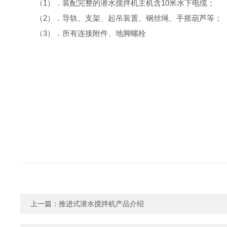
（
1
）．装配完整的潜水搅拌机主机含
10
米水下电缆；
（
2
）．导轨、支架、起吊装置、钢丝绳、手摇葫芦等；
（
3
）．所有连接附件、地脚螺栓
上一篇：
推进式潜水搅拌机产品介绍