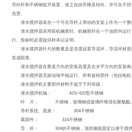
导向杆和不锈钢提升装置，使之自由升降及转向。并可在不排
负责。
潜水
搅拌器装在一个可在导杆上滑动的支架上作为一个整
潜水
搅拌器采用双机械密封。机械密封在一个油腔内运行
行。投标时必需提供样本以证明。
潜水
搅拌器叶片的数量及是否需设置导流环，导流环材质
造成阻塞。
潜水搅拌器在垂直方向的安装高度及在水平方向的安装角
潜水
搅拌器无振动地平稳运行。所有旋转部件（包括电机
潜水搅拌机
主要部件材料不低于下列等级：
潜水
搅拌
机
轴：
AISI 420
型不锈钢
叶
片：
不锈钢，玻璃钢或玻璃纤维强化聚氨酯
导杆系统、底座：
304
不锈钢
紧固件：
316
不锈钢
导
杆：
304
的不锈钢，顶部侧面固定以便于搅