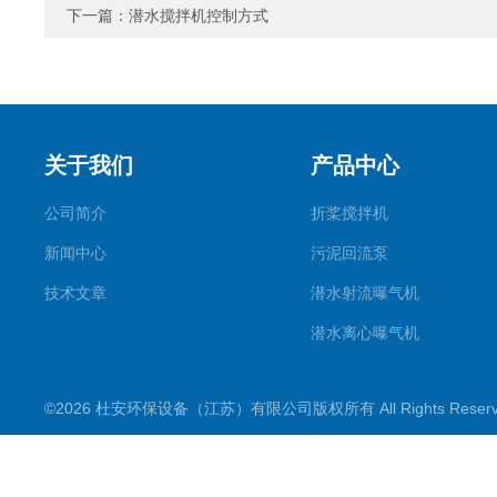
下一篇：
潜水搅拌机控制方式
关于我们
产品中心
公司简介
折桨搅拌机
新闻中心
污泥回流泵
技术文章
潜水射流曝气机
潜水离心曝气机
双曲面搅拌机
©2026 杜安环保设备（江苏）有限公司版权所有 All Rights Rese
潜水推流器
潜水搅拌机
穿墙泵