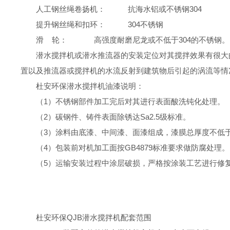
人工钢丝绳卷扬机：
抗海水铝或不锈钢
304
提升钢丝绳和扣环：
304
不锈钢
滑
轮：
高强度耐磨尼龙或不低于
304
的不锈钢。
潜水
搅拌机
或潜水
推流器
的安装定位对其搅拌效果有很大
置以及推流器或搅拌机的水流反射到建筑物后引起的涡流等情
杜安环保潜水搅拌机
油漆说明
：
（
1
）不锈钢部件加工完后对其进行表面酸洗钝化处理。
（
2
）碳钢件、铸件表面除锈达
Sa2.5
级标准。
（
3
）涂料由底漆、中间漆、面漆组成，漆膜总厚度不低
（
4
）包装前对机加工面按
GB4879
标准要求做防腐处理。
（
5
）运输安装过程中涂层破损，严格按涂装工艺进行修
杜安环保
QJB
潜水搅拌机
配套范围