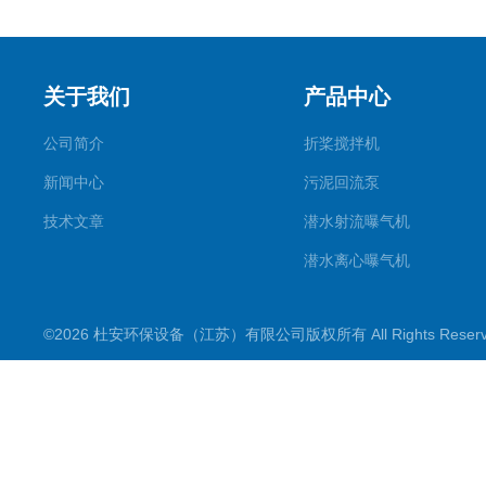
关于我们
产品中心
公司简介
折桨搅拌机
新闻中心
污泥回流泵
技术文章
潜水射流曝气机
潜水离心曝气机
双曲面搅拌机
©2026 杜安环保设备（江苏）有限公司版权所有 All Rights Rese
潜水推流器
潜水搅拌机
穿墙泵
格栅除污机