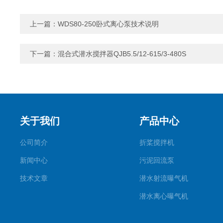
上一篇：
WDS80-250卧式离心泵技术说明
下一篇：
混合式潜水搅拌器QJB5.5/12-615/3-480S
关于我们
产品中心
公司简介
折桨搅拌机
新闻中心
污泥回流泵
技术文章
潜水射流曝气机
潜水离心曝气机
双曲面搅拌机