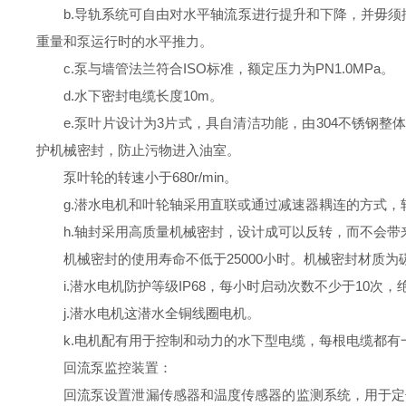
b.导轨系统可自由对水平轴流泵进行提升和下降，并毋
重量和泵运行时的水平推力。
c.泵与墙管法兰符合ISO标准，额定压力为PN1.0MPa。
d.水下密封
电缆长度1
0m。
e.泵叶片设计为3片式，具自清洁功能，由304不锈钢
护机械密封，防止污物进入油室。
泵叶轮的转速小于680r/min。
g.潜水电机和叶轮轴采用直联或通过减速器耦连的方式，轴承
h.轴封采用高质量机械密封，设计成可以反转，而不会带来
机械密封的使用寿命不低于25000小时。
机械密封材质为
i.潜水电机防护等级IP68，每小时启动次数不少于10次，绝缘
j.潜水电机这潜水全铜线圈电机。
k.电机配有用于控制和动力的水下型电缆，每根电缆都
回流泵监控装置：
回流泵
设置泄漏传感器和温度传感器的监测系统，用于定