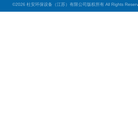
©2026 杜安环保设备（江苏）有限公司版权所有 All Rights Rese
潜水推流器
潜水搅拌机
穿墙泵
格栅除污机
浮筒曝气机
机械配件
污水泵
框式搅拌机
立式环流搅拌机
滗水器
电控电气设备
产品配件