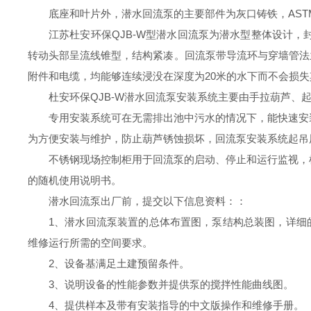
底座和叶片外，潜水回流泵的主要部件为灰口铸铁，ASTM A–
江苏杜安环保QJB-W型
潜水回流泵为潜水型整体设计，
转动头部呈流线锥型，结构紧凑。回流泵带导流环与穿墙管法
附件和电缆，均能够连续浸没在深度为20米的水下而不会损失
杜安环保QJB-W潜水回流泵安装系统主要由手拉葫芦、
专用安装系统可在无需排出池中污水的情况下，能快速安
为方便安装与维护，防止葫芦锈蚀损坏，回流泵安装系统起吊
不锈钢现场控制柜用于回流泵的启动、停止和运行监视，
的随机使用说明书。
潜水回流泵出厂前，
提交以下信息资料
：
：
1、潜水回流
泵装置的总体布置图，泵结构总装图，详细
维修运行所需的空间要求。
2、设备基满足土建预留条件。
3、说明设备的性能参数并提供泵的搅拌性能曲线图。
4、提供样本及带有安装指导的中文版操作和维修手册。