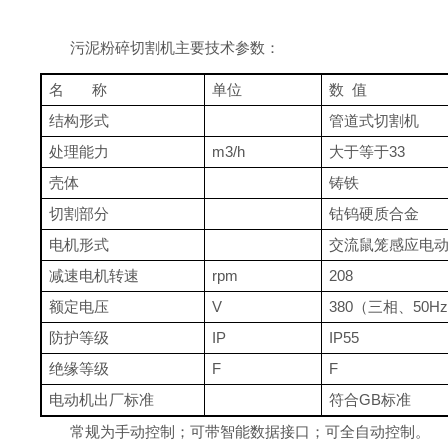
污泥粉碎切割机主要技术参数：
名
称
单位
数
值
结构形式
管道式切割机
处理能力
m3
/h
大于等于
33
壳体
铸铁
切割部分
钴钨硬质合金
电机形式
交流鼠笼感应电
减速电机转速
rpm
208
额定电压
V
380
（三相、
50Hz
防护等级
IP
IP55
绝缘等级
F
F
电动机出厂标准
符合
GB
标准
常规为手动控制；可带智能数据接口；可全自动控制。