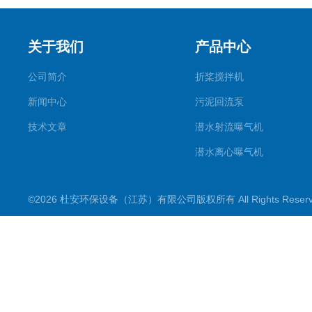
关于我们
产品中心
公司简介
折桨搅拌机
新闻中心
污泥回流泵
技术文章
潜水射流曝气机
潜水离心曝气机
双曲面搅拌机
©2026 杜安环保设备（江苏）有限公司版权所有 All Rights Rese
潜水推流器
潜水搅拌机
穿墙泵
格栅除污机
浮筒曝气机