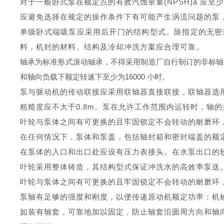
对于一般卧式泵在额定点的有效汽蚀余量
(NPSH)a
应至少
应避免选择在规定的操作条件下有可能产生涡流问题的泵
单级卧式端吸泵应采用后开门的结构型式。除指定的无密
料，机封的材料、结构及冷却冲洗方案应合理可靠。
轴承为标准形式滚动轴承，不得采用制造厂自行制订的非标轴
和轴向负载下额定转速下至少为
16000
小时。
泵与驱动机的传动联接应采用联轴器直接联接，联轴器选
粗糙度应不大于
0.8m
。泵在允许工作范围内运转时，轴的
叶轮与泵体之间有可更换的且牢固锁定不会转动的耐磨环
在任何情况下，泵体和泵盖，包括轴封箱和密封端盖的额
在泵体的入口和出口处应设有压力表接头。在水泵出口的
叶轮采用整体铸造，其结构型式保证冲洗水的高效率泵送
叶轮与泵体之间有可更换的且牢固锁定不会转动的耐磨环
泵轴有足够的强度和刚度，以便传递原动机额定功率；机
如装有轴套，可靠地加以固定，防止轴套沿圆周方向和轴