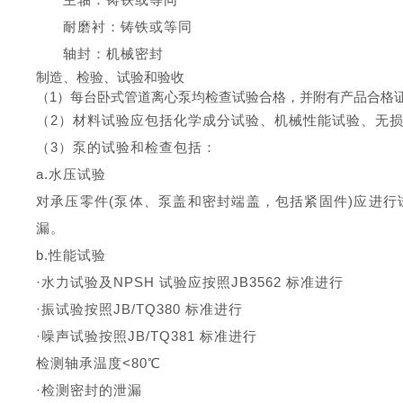
耐磨衬：
铸铁
或等同
轴封：机械密封
制造、检验、试验和验收
（1）每台
卧式管道离心泵均检查试验合格，并附有产品合格
（2）材料试验应包括化学成分试验、机械性能试验、无
（3）泵的试验和检查包括：
a.
水压试验
对承压零件
(
泵体、泵盖和密封端盖，包括紧固件
)
应进行
漏。
b.
性能试验
·
水力试验及
NPSH
试验应按照
JB3562
标准进行
·
振试验按照
JB/TQ380
标准进行
·
噪声试验按照
JB/TQ381
标准进行
检测轴承温度
<80℃
·
检测密封的泄漏