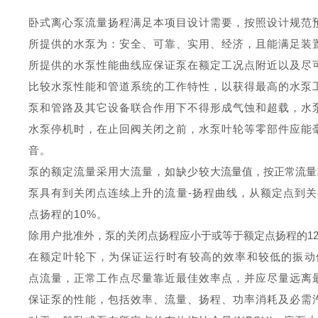
卧式离心
泵流量扬程满足本项目设计需要，按照设计规范
所提供的水泵为：安全、可靠、实用、经济，且能满足装
所提供的水泵性能曲线应保证泵在额定工况点附近以及尽
比较水泵性能和管道系统的工作特性，以获得最高的水泵
泵和管路及其它设备联合作用下不得形成气蚀和超载，水
水泵停机时，在止回阀关闭之前，水泵叶轮等零部件应能
音。
泵的额定流量采用大流量，如缺少
较
大流量值，按正常流量
泵具有到关闭点连续上升的流量
-
扬程曲线，从额定点到关
点扬程的
10%
。
除
用户
批准外，泵的关闭点扬程应小于或等于额定点扬程的
1
在额定叶轮下，为保证运行时有较高的效率和较低的振动
点流量，正常工作点尽量靠近最佳效率点，并应尽量远离
保证泵的性能，包括效率、流量、扬程、功率消耗及必需