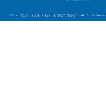
双曲面搅拌机
©2026 杜安环保设备（江苏）有限公司版权所有 All Rights Rese
潜水推流器
潜水搅拌机
穿墙泵
格栅除污机
浮筒曝气机
机械配件
污水泵
框式搅拌机
立式环流搅拌机
滗水器
电控电气设备