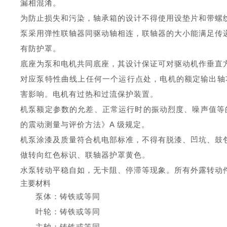
漏相混淆。
为防止损失和污染，轴承箱的设计不得使用设垫片和带螺
泵采用弹性联轴器同驱动轴相连，联轴器的大小能满足传
有防护罩。
底座为泵和电机共同底座，其设计保证可对驱动机作垂直
对应泵特性曲线上任何一个运行点处，电机的额定输出轴
害影响。电机有过热和过流保护装置。
机泵额定参数的允差、正常运行时的振动烈度、噪声值等
的震动测量与评价方法》
A
级规定。
机泵涂漆及质量符合机电部标准，不得有脱漆、凹坑、鼓
做转向红色标识、联轴器护罩黄色。
水泵转动平稳自如，无卡阻、停滞等现象。所有外露转动
主要材料
泵体：
铸铁
或等同
叶轮：
铸铁
或等同
主轴：
铸铁
或等同