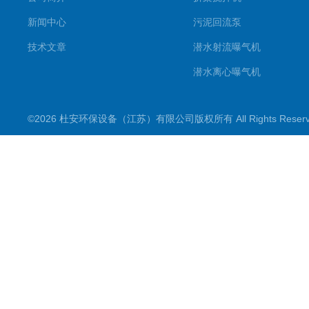
新闻中心
污泥回流泵
技术文章
潜水射流曝气机
潜水离心曝气机
双曲面搅拌机
©2026 杜安环保设备（江苏）有限公司版权所有 All Rights Rese
潜水推流器
潜水搅拌机
穿墙泵
格栅除污机
浮筒曝气机
机械配件
污水泵
框式搅拌机