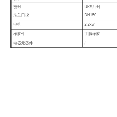
密封
UKS油封
法兰口径
DN150
电机
2.2kw
橡胶件
丁腈橡胶
电器元器件
/