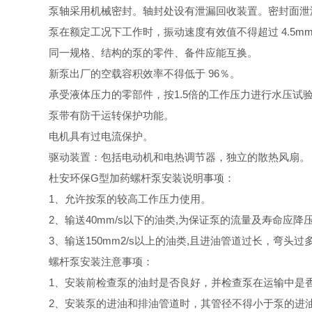
泵轴采用机械密封。轴封处设有泄漏回收装置。密封面泄
泵在额定工况下工作时，振动速度有效值不得超过
4.5
同一规格、结构的泵的零件、备件应能互换。
新泵出厂的空载容积效率不得低于
96％。
承受液体压力的零部件，按1.5倍的工作压力进行水压试验
泵带有防干运转保护功能。
电机具有过电流保护。
驱动装置：包括电动机和电热调节器，独立的散热风扇。
杜安环保G型加药螺杆泵安装说明事项：
1、允许按泵的较高工作压力使用。
2、输送40mm/s以下的油类,为保证泵的流量及寿命应降
3、输送150mm2/s以上的油类,且进油管道过长，
螺杆泵安装注意事项：
1、安装前检查泵的油封是否良好，并检查泵在运输中是
2、安装泵的进油和排油管道时，其管径不得小于泵的进