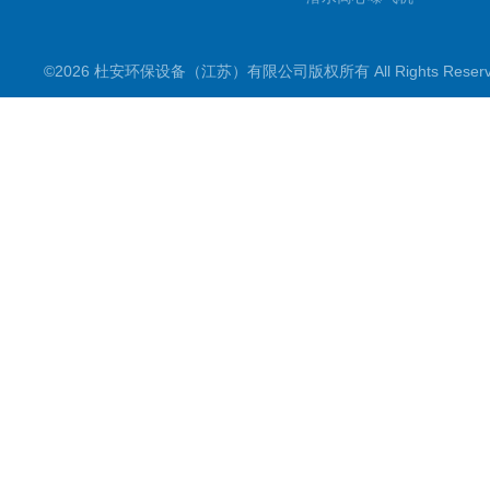
双曲面搅拌机
©2026 杜安环保设备（江苏）有限公司版权所有 All Rights Rese
潜水推流器
潜水搅拌机
穿墙泵
格栅除污机
浮筒曝气机
机械配件
污水泵
框式搅拌机
立式环流搅拌机
滗水器
电控电气设备