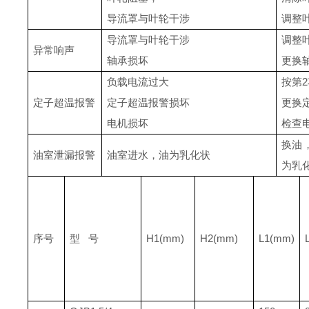
导流罩与叶轮干涉
调整
导流罩与叶轮干涉
调整
异常响声
轴承损坏
更换
负载电流过大
按第
2
定子超温报警
定子超温报警损坏
更换
电机损坏
检查
换油
油室泄漏报警
油室进水，油为乳化状
为乳
序号
型
号
H1(mm)
H2(mm)
L1(mm)