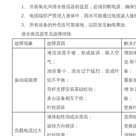
1
、
吊装氧化沟潜水推流器
前提是
，必须切断电源，确保
2
、
电缆端部严禁浸入液体中，因水可能通过电缆渗入接
3
、
所有设备的外壳应可靠接地，以防发生触电事故。
潜水推流器
常见故障排除
故障现象
故障原因
解决
淹没深度不够，形成旋涡，吸入空
增加
气；
选用
池容量小，混合过于猛烈，造成叶
备；
振动或摇摆
轮不平衡；
重新
导杆支撑安装基础松动；
增加
多台设备相互干扰；
板；
叶轮损坏
更换
液体粘性强或浓度高；
选用
旋转方向错误；
变换
负载电流过大
叶轮阻塞；
清除