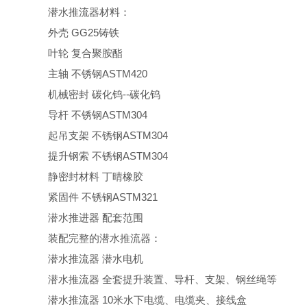
潜水推
流
器材料
：
外壳
GG25
铸铁
叶轮
复合聚胺酯
主轴
不锈钢
ASTM420
机械密封
碳化钨
--
碳化钨
导杆
不锈钢
ASTM304
起吊支架
不锈钢
ASTM304
提升钢索
不锈钢
ASTM304
静密封材料
丁晴橡胶
紧固件
不锈钢
ASTM321
潜水推进器
配套范围
装配完整的
潜水推流
器：
潜水推
流
器
潜水电机
潜水推
流
器
全套提升装置、导杆、支架、钢丝绳等
潜水推
流
器
10
米水下电缆、电缆夹、接线盒