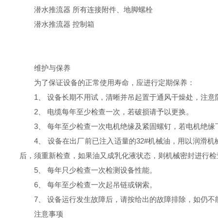
潜水推
流
器
所有连接附件、地脚螺栓
潜水推
流
器
控制箱
维护与保养
为了保证设备的正常使用寿命，应进行定期保养：
1
、
设备长期不用试，清晰并吊起置于通风干燥处，注意
2
、
电缆每年至少检查一次，若破损请予以更换。
3
、
每年至少检查一次电机绝缘及紧固螺钉，若电机绝缘
4
、
设备在出厂前已注入适量的
32#
机械油，用以润滑机
后，须重新检查，如果油又成乳化液状态，则机械密封进行检
5
、
每年只少检查一次检测设备性能。
6
、
每年至少检查一次起吊链或钢索。
7
、
设备运行发生故障后，请按给出的故障排除，如仍不
注意事项