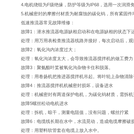
4.
电机绕组为
F
级绝缘，防护等级为
IP68
，选用一次润滑免
5.
机械密封的摩擦付材质为耐腐蚀的碳化钨，所有紧固件
低速推流器常见故障维修：
故障
1
：潜水推流器电源缺相启动和在电源缺相的状态下
处理：用万用表检查推流器线路并接好，每次启动后，观
故障
2
：氧化沟内浓度过大；
处理：氧化沟浓度太大，会导致推流器搅拌机的做工费力
故障
3
：聚氨酯叶桨被氧化沟杂物卡住和脱落。
处理：用卷扬机把推进器搅拌机吊起。将叶轮上杂物清除
故障
4
：推流器搅拌机机械密封损坏，设备进水
处理：机械密封有两道保护电机，为碳化钨材质，需拆机
故障
5
螺丝松动电机进水
处理：拆机，晾干，测量电阻值，没有问题，螺丝拧紧
故障
6
：电缆线长期在水中，水流晃动，造成电缆摩擦破
处理：用塑料软管套在电缆上放入水中。