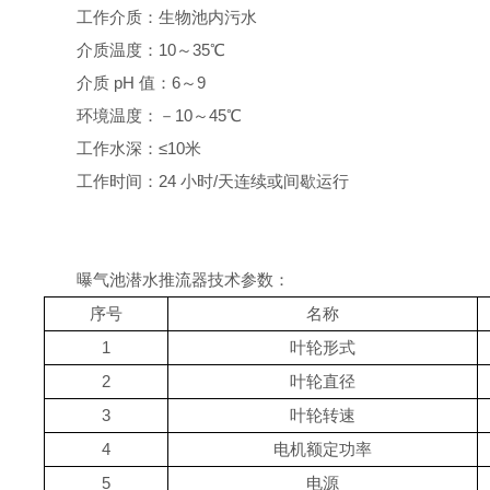
工作介质：生物池内污水
介质温度：
10
～
35
℃
介质
pH
值：
6
～
9
环境温度：－
10
～
45
℃
工作水深：≤
10
米
工作时间：
24
小时
/
天连续或间歇运行
曝气池潜水推流器技术参数：
序号
名称
1
叶轮形式
2
叶轮直径
3
叶轮转速
4
电机额定功率
5
电源