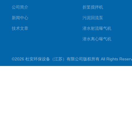
公司简介
折桨搅拌机
新闻中心
污泥回流泵
技术文章
潜水射流曝气机
潜水离心曝气机
双曲面搅拌机
©2026 杜安环保设备（江苏）有限公司版权所有 All Rights Rese
潜水推流器
潜水搅拌机
穿墙泵
格栅除污机
浮筒曝气机
机械配件
污水泵