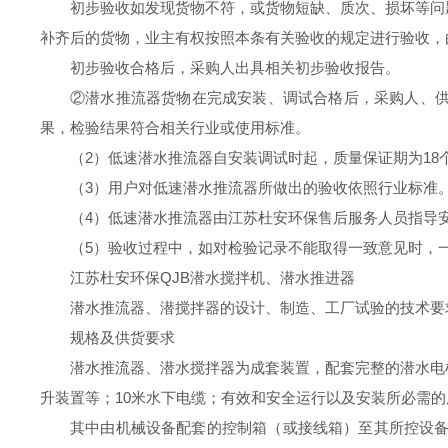
初步验收如发现货物不符，或货物短缺、质次、损坏等问
补齐后的货物，业主有权按照本条有关验收的规定进行验收，
初步验收合格后，采购人出具相关初步验收报告。
②潜水推流器货物在完成安装、调试合格后，采购人、
果，检验结果符合相关行业或使用标准。
（
2
）
低速潜水推流器自安装调试时起，质量保证期为
18
（
3
）
用户对低速潜水推流器所做出的验收依照行业标准
（
4
）
低速潜水推流器由江苏杜安环保售后服务人员指导
（
5
）验收过程中，如对检验记录不能取得一致意见时，
江苏杜安环保
QJB
潜水
搅拌机
、潜水推进器
潜水推流器、潜搅拌器
的设计、制造、工厂试验的技术要
规格及供货要求
潜水推流器
、潜水
搅拌器为成套装置，配套完整的潜水电
升装置等；
10
米水下电缆；有效和安全运行以及安装所必需的
其中由机械设备配套的控制箱（或接线箱）至其所控设