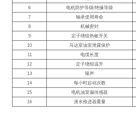
6
电机防护等级/绝缘等级
7
轴承使用寿命
8
机械密封
9
定子绕组热敏开关
10
马达室油室泄露保护
11
电缆长度
12
定子绕组温升
13
噪声
14
每小时起动次数
15
电机油室漏传感器
16
潜水推进器重量