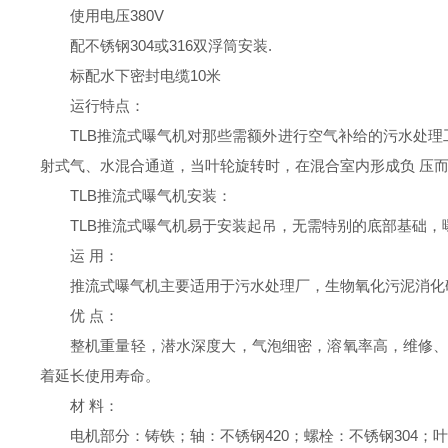
使用电压
380V
配不锈钢
304或316双浮筒安装.
标配水下密封电缆
10米
运行特点：
TLB
推流式曝气机对那些需额外进行空气补给的污水处理
射式气、水混合通道，当叶轮旋转时，在混合室内形成负
压
TLB推流式曝气机安装：
TLB
推流式曝气机易于安装起吊，无需特别的底部基础，
运
用：
推流式曝气机主要适用于污水处理厂，生物氧化污泥消化
优
点：
整机重量轻，潜水深度大，气泡细密，溶氧率高，维修
着延长使用寿命。
材
料：
电机部分：铸铁；轴：不锈钢
420；螺栓：不锈钢304；