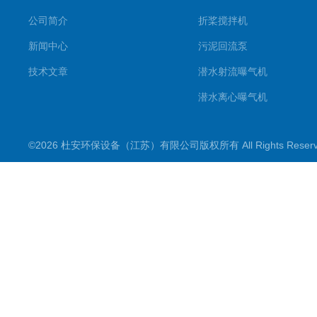
公司简介
折桨搅拌机
新闻中心
污泥回流泵
技术文章
潜水射流曝气机
潜水离心曝气机
双曲面搅拌机
©2026 杜安环保设备（江苏）有限公司版权所有 All Rights Rese
潜水推流器
潜水搅拌机
穿墙泵
格栅除污机
浮筒曝气机
机械配件
污水泵