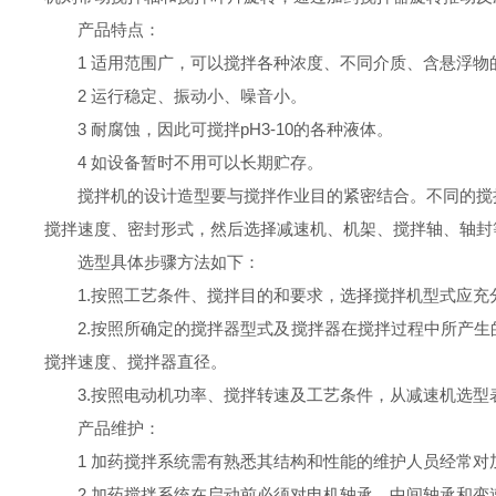
产品特点：
1
适用范围广，可以搅拌各种浓度、不同介质、含悬浮物
2
运行稳定、振动小、噪音小。
3
耐腐蚀，因此可搅拌
pH3-10
的各种液体。
4
如设备暂时不用可以长期贮存。
搅拌
机
的设计造型要与搅拌作业目的紧密结合。不同的搅
搅拌速度、密封形式，然后选择减速机、机架、搅拌轴、轴封
选型具体步骤方法如下：
1.
按照工艺条件、搅拌目的和要求，选择搅拌
机
型式应充
2.
按照所确定的搅拌器型式及搅拌器在搅拌过程中所产生
搅拌速度、搅拌器直径。
3.
按照电动机功率、搅拌转速及工艺条件，从减速机选型
产品维护
：
1
加药搅拌系统需有熟悉其结构和性能的维护人员经常对
2
加药搅拌系统在启动前必须对电机轴承、中间轴承和变