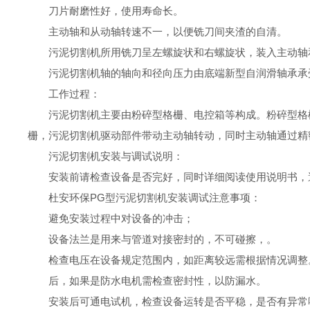
刀片耐磨性好，使用寿命长。
主动轴和从动轴转速不一，以便铣刀间夹渣的自清。
污泥切割机
所用铣刀呈左螺旋状和右螺旋状，装入主动轴
污泥切割机
轴的轴向和径向压力由底端新型自润滑轴承承
工作过程
：
污泥切割机
主要
由
粉碎型格栅、电控箱
等构成。
粉碎型格
栅，
污泥切割机
驱动部件带动主动轴转动，同时主动轴通过精
污泥切割机
安装与调试
说明：
安装前请检查设备是否完好，同时详细阅读使用说明书，
杜安环保
PG
型
污泥切割机
安装调试注意事项：
避免安装过程中对设备的冲击；
设备法兰是用来与管道对接密封的，不可碰擦，。
检查电压在设备规定范围内，如距离较远需根据情况调整
后，如果是防水电机需检查密封性，以防漏水。
安装后可通电试机，检查设备运转是否平稳，是否有异常