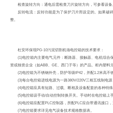
检查旋转方向：通电后需检查刀片旋转方向，可参看设备
反转电流：反转功能是为了保护刀片而设定的。如果破
整。
杜安环保现PG-10污泥切割机场
电控箱的技术要求：
(1)
电控箱内主要电气元件：断路器、接触器、电机综合
资或独资企业（如
ABB
、
GE
、西门子等）的产品。柜内塑料
(2)
电控箱为不锈钢外壳，防护等级
IP42
，并配
1.2
米高不
(3)
每台电控箱进线电源为一路
380V/220V
三相五线制电源
(4)
电控箱应具有短路、过载、断相及设备配套的各种特殊
(5)
电控箱设手动
/
自动控制转换开关。手动时在电控箱上
(6)
电控箱应配置
PLC
控制器，所配
PLC
应自带通讯接口，
(7)
电控箱要求详见电气设备技术规格数据表。