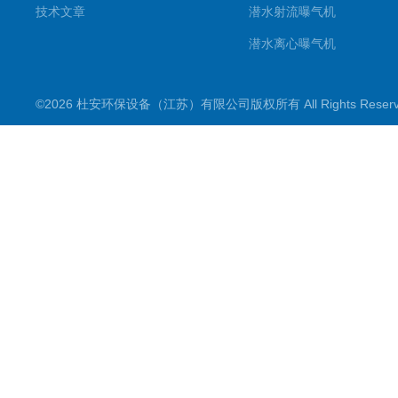
技术文章
潜水射流曝气机
潜水离心曝气机
双曲面搅拌机
©2026 杜安环保设备（江苏）有限公司版权所有 All Rights Rese
潜水推流器
潜水搅拌机
穿墙泵
格栅除污机
浮筒曝气机
机械配件
污水泵
框式搅拌机
立式环流搅拌机
滗水器