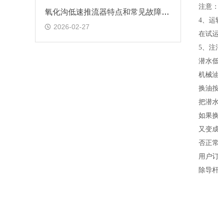
注意
氧化沟低速推流器特点和常见故障维修
4、运
2026-02-27
在试
5、注
潜水
机械油
换油
把
潜
如果
又变
否正
用
户
除导