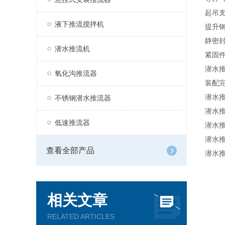
起吊
液下推流搅拌机
提升
静密
潜水推流机
紧固
潜水
氧化沟推流器
装配
潜水
不锈钢潜水推流器
潜水
低速推流器
潜水
潜水
查看全部产品
潜水
相关文章
RELATED ARTICLES