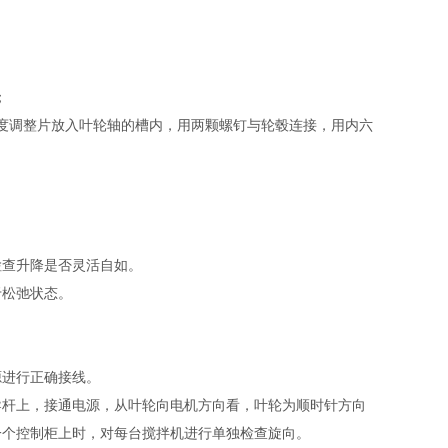
；
度调整片放入叶轮轴的槽内，用两颗螺钉与轮毂连接，用内六
。
检查升降是否灵活自如。
于松弛状态。
源进行正确接线。
导杆上，接通电源，从叶轮向电机方向看，叶轮为顺时针方向
一个控制柜上时，对每台搅拌机进行单独检查旋向。