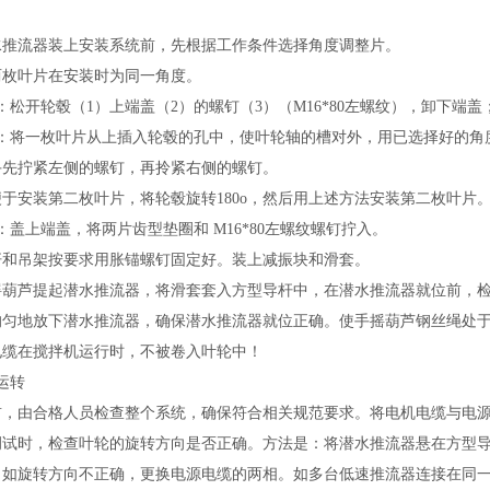
：
水推流器
装上安装系统前，先根据工作条件选择角度调整片。
两枚叶片在安装时为同一角度。
：
松开轮毂（
1）上端盖（2）的螺钉（3）（M16*80左螺纹），卸下端盖
：
将一枚叶片从上插入轮毂的孔中，使叶轮轴的槽对外，用已选择好的角
手先拧紧左侧的螺钉，再拎紧右侧的螺钉。
便于安装第二枚叶片，将轮毂旋转
180o，然后用上述方法安装第二枚叶片
：
盖上端盖，将两片齿型垫圈和
M16*80左螺纹螺钉拧入。
杆和吊架按要求用胀锚螺钉固定好。
装上减振块和滑套。
摇葫芦提起
潜水推流器
，将滑套套入方型导杆中，在
潜水推流器
就位前，
均匀地放
下潜水推流器
，确保
潜水推流器
就位正确。使手摇葫芦钢丝绳处
电缆在搅拌机运行时，不被卷入叶轮中！
运转
前，由合格人员检查整个系统，确保符合相关规范要求。将电机电缆与电
调试时，检查叶轮的旋转方向是否正确。方法是：将潜水
推流器
悬在方型
。如旋转方向不正确，更换电源电缆的两相。如多台
低速推流器
连接在同