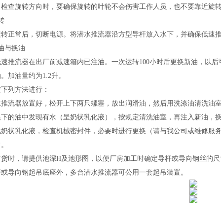
：检查旋转方向时，要确保旋转的叶轮不会伤害工作人员，也不要靠近旋
转
运转正常后，切断电源。将
潜水推流器
沿方型导杆放入水下，并确保
低速
油与换油
低速推流器
在出厂前减速箱内已注油。
一
次运
转
100小时后更换新油，以后
。加油量约为1.2升。
按下列方法进行：
水推流器
放置好，松开上下两只螺塞，放出润滑油，然后用洗涤油清洗油
换下的油中发现有水（呈奶状乳化液），按规定清洗油室，再注入新油，
成奶状乳化液，检查机械密封件，必要时进行更换（请与我公司或维修服
常。
订货时，请提供池深
H及池形图，以便厂房加工时确定导杆或导向钢丝的
杆或导向钢起吊底座外，多台
潜水推流器
可公用一套起吊装置。