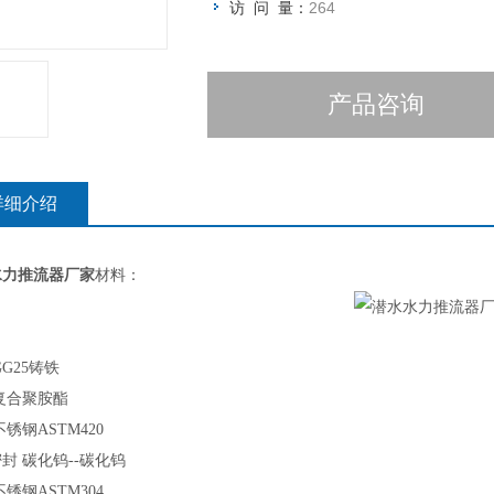
访 问 量：
264
产品咨询
详细介绍
水力推流器厂家
材料：
GG25铸铁
复合聚胺酯
不锈钢ASTM420
密封
碳化钨--碳化钨
不锈钢ASTM304