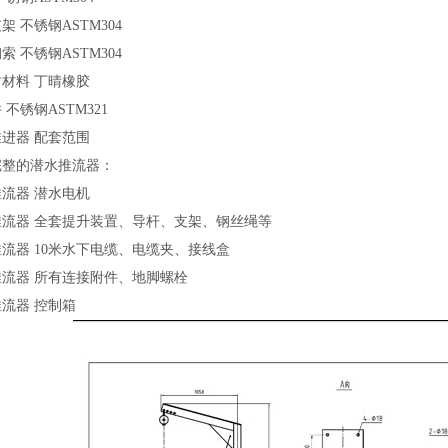
支架
不锈钢ASTM304
钢索
不锈钢ASTM304
封材料
丁晴橡胶
件
不锈钢ASTM321
推进器
配套范围
完整的潜水推流器：
推
流
器
潜水电机
推
流
器
全套提升装置、导杆、支架、钢丝绳等
推
流
器
10米水下电缆、电缆夹、接线盒
推
流
器
所有连接附件、地脚螺栓
推
流
器
控制箱