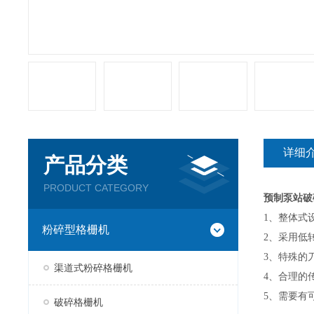
详细
产品分类
PRODUCT CATEGORY
预制泵站破
1
、整体式
粉碎型格栅机
2
、采用低
3
、特殊的
渠道式粉碎格栅机
4
、合理的
5
、需要有
破碎格栅机