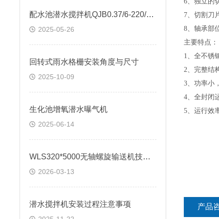
6
、独立的
配水池潜水搅拌机QJB0.37/6-220/3-980
7
、切割刀
8
、轴承部
2025-05-26
主要特点：
1
、全不锈
回转式雨水格栅安装角度与尺寸
2
、完整结
2025-10-09
3
、功率小
4
、全封闭
生化池增氧潜水曝气机
5
、运行效
2025-06-14
WLS320*5000无轴螺旋输送机技术说明
2026-03-13
潜水搅拌机安装过程注意事项
产品