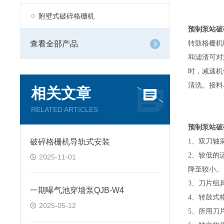
附壁式破碎格栅机
预制泵站破
查看全部产品
转鼓格栅机
和滤渣可对
时，减速机
清洗。接料
相关文章
RELATED ARTICLES
预制泵站破
破碎格栅机导轨式安装
1
、双刀轴
2
、较低的
2025-11-01
降至较小。
3
、刀片组
一期曝气池穿墙泵QJB-W4
4
、转鼓式
2025-05-12
5
、所用刀