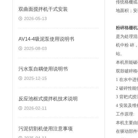
传统格栅或
双曲面搅拌机干式安装
地面积；安
2026-05-13
粉碎格栅机
是为处理混
AV14-4吸泥泵使用说明书
机中粉
碎
2025-08-03
站。
本机所能破
污水泵自耦使用说明书
双鼓破碎格
2025-12-15
1
在水中进
2
破碎性能
3
背耙式捞
反应池框式搅拌机技术说明
4
安装及维
2026-02-11
工作原理
:
本机主要由
​污泥切割机使用注意事项
在驱动部件