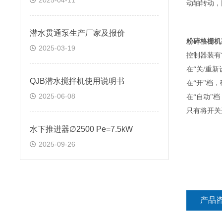
2025-04-11
动轴转动，
潜水贯通泵生产厂家及报价
粉碎格栅机
2025-03-19
控制器装有
在
“关
/
重新
QJB潜水搅拌机使用说明书
在
“开"档
2025-06-08
在
“自动"
只有将开关
水下推进器∅2500 Pe=7.5kW
2025-09-26
产品