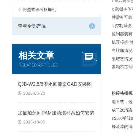
f.
呈六角星
g.
鼓栅本体
附壁式破碎格栅机
并需有可靠
查看全部产品
h.
控制系统
控制器装有
机开
/
关能
当堵塞情况
相关文章
果堵塞情况
RELATED ARTICLES
迟和不正常
QJB-W2.5/8潜水回流泵CAD安装图
2025-06-20
粉碎格栅机
地下式，选
成二次污染
加氯加药间PAM加药螺杆泵如何安装
FS500
单转
2025-10-05
栅渣滓的清