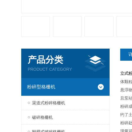
产品分类
PRODUCT CATEGORY
立式粉
体颗
粉碎型格栅机
悬浮
且泵
渠道式粉碎格栅机
粉碎
约了
破碎格栅机
粉碎
理量
附壁式破碎格栅机