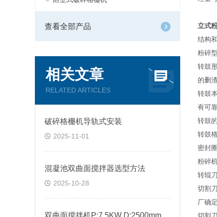
查看全部产品
立式粉
结构
粉碎
转鼓
相关文章
的删
RELATED ARTICLES
转鼓
有可
破碎格栅机导轨式安装
转鼓
转鼓
2025-11-01
密封
粉碎
混凝池双曲面搅拌器选型方法
转辊
2025-10-28
切割
厂确
双曲面搅拌机P:7.5KW D:2500mm控制方式有哪些
切割