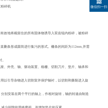
微信扫一扫
能有效地将截留住的所有固体物诱导入双齿辊内粉碎，被粉碎
垂直删条形成圆筒进行集污的形式。栅条的间距为
112mm,
并需
时。
底座、外壳、轴、驱动装置、格栅、切割刀片、垫片、轴承和
，用以引导杂物进入切割室并保护轴衬，以切割和撕裂进入旋
，分别安装在两个平行的轴上，作相对旋转，轴的转速由制造
，减少间隙的滑移磨损，并增加垫片的压紧。