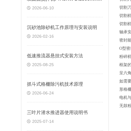
切割
2026-06-10
切割
切割
沉砂池除砂机工作原理与安装说明
轴承
2026-02-16
密封
O
型密
低速推流器悬挂式安装方法
粉碎
2025-08-25
框架
呈六
如需
抓斗式格栅除污机技术原理
形格
2026-06-24
电机
无鼓
三叶片潜水推进器使用说明书
2025-07-14