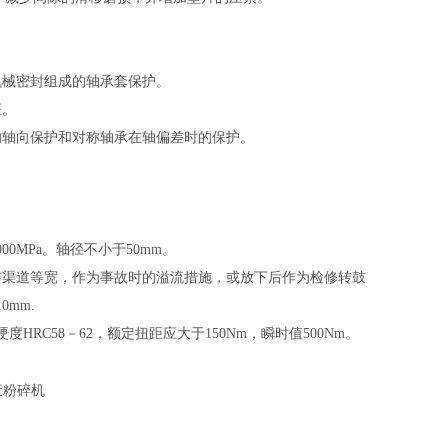
机械密封组成的轴承套保护。
座。
的轴向保护和对称轴承在轴偏差时的保护。
000MPa
。轴径不小于
50mm
。
与渠道等宽，作为事故时的溢流措施，或放下后作为检修转鼓
10mm.
硬度
HRC58
－
62
，额定扭距应大于
150Nm
，瞬时值
500Nm
。