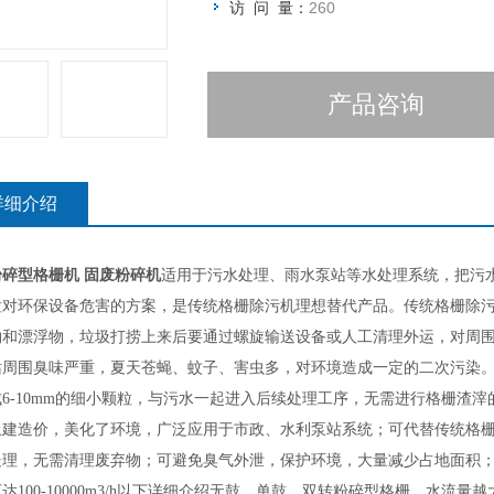
访 问 量：
260
产品咨询
详细介绍
碎型格栅机 固废粉碎机
适用于污水处理、雨水泵站等水处理系统，把污
粒对环保设备危害的方案，是传统格栅除污机理想替代产品。传统格栅除
物和漂浮物，垃圾打捞上来后要通过螺旋输送设备或人工清理外运，对周
站周围臭味严重，夏天苍蝇、蚊子、害虫多，对环境造成一定的二次污染
成
6-10mm
的细小颗粒，与污水一起进入后续处理工序，无需进行格栅渣滓
土建造价，美化了环境，广泛应用于市政、水利泵站系统；可代替传统格
处理，无需清理废弃物；可避免臭气外泄，保护环境，大量减少占地面积
可达
100-10000m3/h
以下详细介绍无鼓、单鼓、双转粉碎型格栅，水流量越