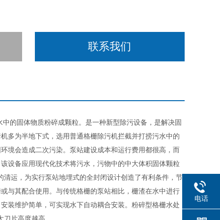
联系我们
水中的固体物质粉碎成颗粒。是一种新型除污设备，是解决固
污机多为半地下式，选用普通格栅除污机拦截并打捞污水中的
围环境会造成二次污染。泵站建设成本和运行费用都很高，而
。该设备应用现代化技术将污水，污物中的中大体积固体颗粒
的清运，为实行泵站地埋式的全封闭设计创造了有利条件，节
栅或与其配合使用。与传统格栅的泵站相比，栅渣在水中进行
电话
；安装维护简单，可实现水下自动耦合安装。粉碎型格栅水处
大刀片高度越高。