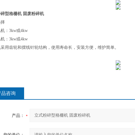
碎型格栅机 固废粉碎机
选择
电机：
3kw
或
4kw
电机：
3kw
或
4kw
机采用齿轮和摆线针轮结构，使用寿命长，安装方便，维护简单。
产品咨询
产品：
您的单位：