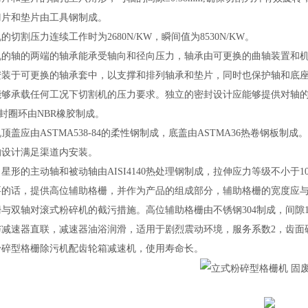
刀片和垫片由工具钢制成。
机的切割压力连续工作时为
2680N/KW
，瞬间值为
8530N/KW
。
机的轴的两端的轴承能承受轴向和径向压力，轴承由可更换的曲轴装置和
安装于可更换的轴承套中，以支撑和排列轴承和垫片，同时也保护轴和底
能够承载任何工况下切割机的压力要求。独立的密封设计应能够提供对轴
封圈环由
NBR
橡胶制成。
机顶盖应由
ASTMA538-84
的柔性钢制成，底盖由
ASTMA36
热卷钢板制成。
的设计满足渠道内安装。
角星形的主动轴和被动轴由
AISI4140
热处理钢制成，拉伸应力等级不小于
1
要的话，提供高位辅助格栅，并作为产品的组成部分，辅助格栅的宽度应
栅与双轴对滚式粉碎机的截污措施。高位辅助格栅由不锈钢
304
制成，间隙
与减速器直联，减速器油浴润滑，适用于剧烈震动环境，服务系数
2
，齿面
粉碎型格栅除污机
配齿轮箱减速机，使用寿命长。