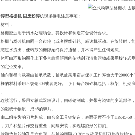
碎型格栅机 固废粉碎机
现场接电注意事项：
和材料
：
型格栅应适用于污水处理场合。其设计和制造符合设计要求。
形格栅与粉碎机由同一台齿轮（或者摆线针轮）减速机驱动。在旋转时，
渣随过水流出，使转鼓的栅隙始终保持通畅，并不得产生任何短流。
本体可由环形钢圈作上下叠合靠栅距间的传动刮刀清集污物或采用旋转式
靠的定位支承。
的轴向和径向载荷由轴承承载，轴承处采用密封保护工作寿命大于
20000
小
格栅的材料采用不锈钢
304
或者更好。（
6
）每台粉碎机包括：框架、机架
圈。
机连续运行，采用立轴式双轴设计，由碳钢制成，并带有浇铸的变流部件
刀的湿或干物质，成
≤
8
的碎片。
刀由二组多齿的刀片构成，由合金工具钢制造，表面硬度不小于
HRc45-50
定，刀片和垫片作交替重叠，间隔安装，实现螺旋形的切割。
刀片和垫片的轴孔呈六角形，与轴的间隙
≤
0.38mm,
确保切割刀片有效旋转