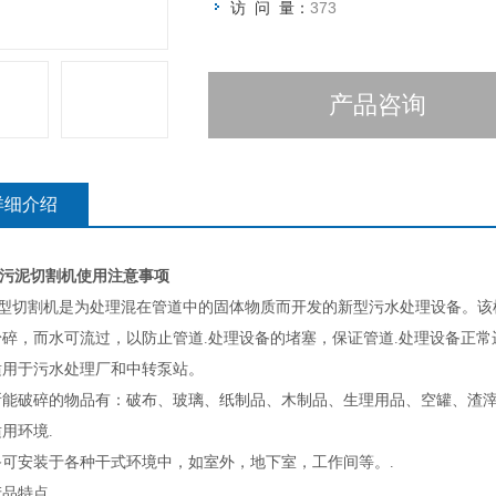
访 问 量：
373
产品咨询
详细介绍
20污泥切割机使用注意事项
20型切割机是为处理混在管道中的固体物质而开发的新型污水处理设备。
粉碎，而水可流过，以防止管道.处理设备的堵塞，保证管道.处理设备正
适用于污水处理厂和中转泵站。
所能破碎的物品有：破布、玻璃、纸制品、木制品、生理用品、空罐、渣
适用环境
.
备可安装于各种干式环境中，如室外，地下室，工作间等。
.
产品特点