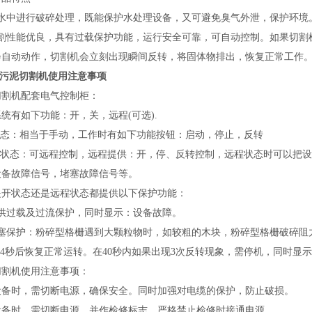
在水中进行破碎处理，既能保护水处理设备，又可避免臭气外泄，保护环境
切割性能优良，具有过载保护功能，运行安全可靠，可自动控制。如果切割
会自动动作，切割机会立刻出现瞬间反转，将固体物排出，恢复正常工作
20污泥切割机使用注意事项
切割机配套
电气控制
柜：
系统有如下功能：开，关，远程
(可选).
"状态：相当于手动，工作时有如下功能按钮：启动，停止，反转
程"状态：可远程控制，远程提供：开，停、反转控制，远程状态时可以把
设备故障信号，堵塞故障信号等。
是开状态还是远程状态都提供以下保护功能：
提供过载及过流保护，同时显示：设备故障。
堵塞保护：粉碎型格栅遇到大颗粒物时，如较粗的木块，粉碎型格栅破碎阻
-4秒后恢复正常运转。在40秒内如果出现
3
次反转现象，需停机，同时显示
切割机使用
注意事项
：
设备时，需切断电源，确保安全。同时加强对电缆的保护，防止破损。
设备时，需切断电源，并作检修标志，严格禁止检修时接通电源。