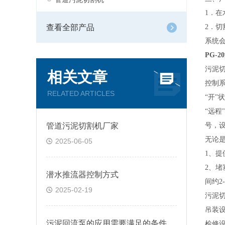
1．
查看全部产品
2．
系统
PG-
污泥
相关文章
控制
RELATED ARTICLES
“开
“远
管道污泥切割机厂家
号，
无论
2025-06-05
1、
2、
潜水推流器控制方式
间约2
2025-02-19
污泥
吊装
污泥回流泵的应用需要满足的条件有哪些
检修