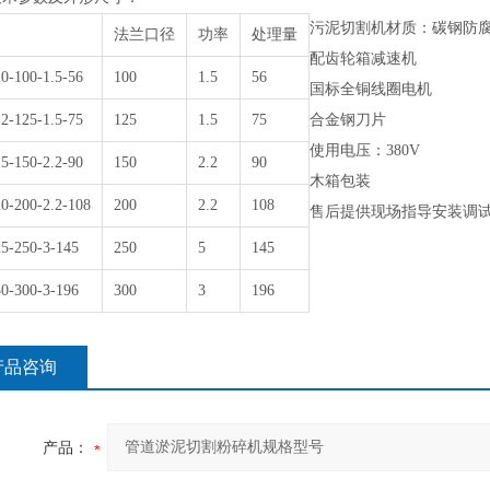
污泥切割机材质：碳钢防
法兰口径
功率
处理量
配齿轮箱减速机
0-100-1.5-56
100
1.5
56
国标全铜线圈电机
2-125-1.5-75
125
1.5
75
合金钢刀片
使用电压：
380V
5-150-2.2-90
150
2.2
90
木箱包装
0-200-2.2-108
200
2.2
108
售后提供现场指导安装调
5-250-3-145
250
5
145
0-300-3-196
300
3
196
产品咨询
产品：