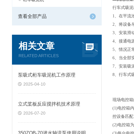
行车式吸泥
查看全部产品
1
、在平流
2
、将设备
3
、安装滑
4
、接通电
相关文章
5
、情况正
RELATED ARTICLES
6
、当全部
7
、安装吸
泵吸式桁车吸泥机工作原理
8
、行车式
2025-04-10
现场
电控箱
立式桨板反应搅拌机技术原理
(1)
电控箱
2026-07-20
控设备匹配
(2)
电控箱
350ZQB-70潜水轴流泵使用说明
(3)
每台电