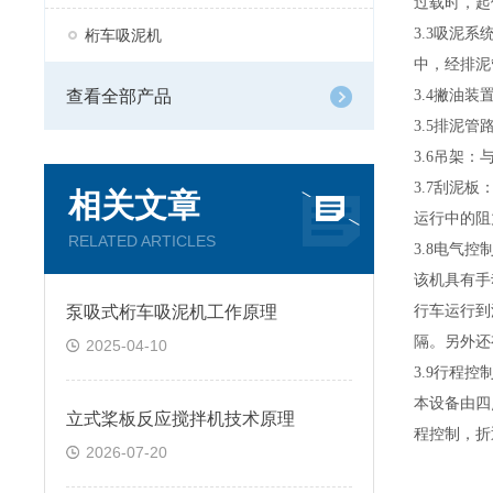
过载时，起
3.3
吸泥系
桁车吸泥机
中，经排泥
查看全部产品
3.4
撇油装
3.5
排泥管
3.6
吊架：
3.7
刮泥板
相关文章
运行中的阻
RELATED ARTICLES
3.8
电气控
该机具有手
泵吸式桁车吸泥机工作原理
行车运行到
隔。另外还
2025-04-10
3.9
行程控
本设备由四
立式桨板反应搅拌机技术原理
程控制，折
2026-07-20