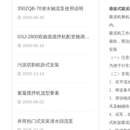
350ZQB-70潜水轴流泵使用说明
垂架式吸泥
吸泥机整机
2026-04-25
内。
吸泥机工作
GSJ-2800双曲面搅拌机配变频调速电机
着轨，两边
2026-05-15
安装
（一）注意
污泥切割机卧式安装
为便于行车
2025-12-14
（二）安装
1
、在平流
2
、将设备
絮凝搅拌机选型要素
3
、滑动电
2026-05-02
关及触碰块
4
、试车，
井筒拍门式安装潜水回流泵
式桁架吸泥