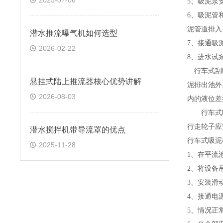
2025-07-06
5
、吸泥泵
6
、吸泥管
泥管道排入
潜水推流曝气机如何选型
7
、接通吸
2026-02-22
8
、进水试
行车式刮
悬挂式陆上推流器核心优势讲解
泥排出池外
2026-08-03
内的液位差
行车式吸
行走轮子应
潜水搅拌机带导流罩的优点
行车式吸泥
2025-11-28
1
、在平流
2
、将设备
3
、安装滑
4
、接通电
5
、情况正