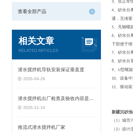
、在正常
3
、砂水分
4
查看全部产品
通，无堵塞
、无轴螺
5
、砂水分
6
相关文章
下部便于维
RELATED ARTICLES
、砂水分
7
、砂水分
8
潜水搅拌机导轨安装保证垂直度
、
型螺旋
9
U
、设备中
2026-04-26
10
、驱动装
11
潜水搅拌机出厂检查及验收内容是什么
2025-11-14
新疆沉砂池
（1）
城市
推流式潜水搅拌机厂家
（
）设计
2