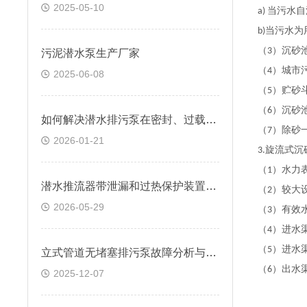
2025-05-10
当污水自
a)
当污水为
b)
（
）沉砂
3
污泥潜水泵生产厂家
（
）城市
4
2025-06-08
（
）贮砂
5
（
）沉砂
6
如何解决潜水排污泵在密封、过载方面的问题
（
）除砂
7
2026-01-21
旋流式沉
3.
（
）水力
1
潜水推流器带泄漏和过热保护装置作用是什么
（
）
较
大
2
2026-05-29
（
）有效
3
（
）进水
4
（
）进水
5
立式管道无堵塞排污泵故障分析与解决办法
（
）出水
6
2025-12-07