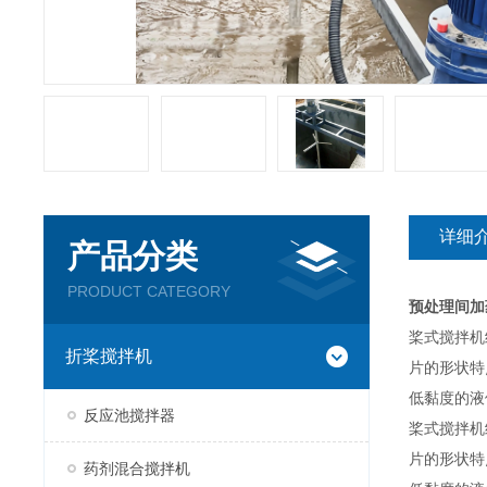
详细
产品分类
PRODUCT CATEGORY
预处理间加
桨式搅拌机
折桨搅拌机
片的形状特
低黏度的液
反应池搅拌器
桨式搅拌机
片的形状特
药剂混合搅拌机