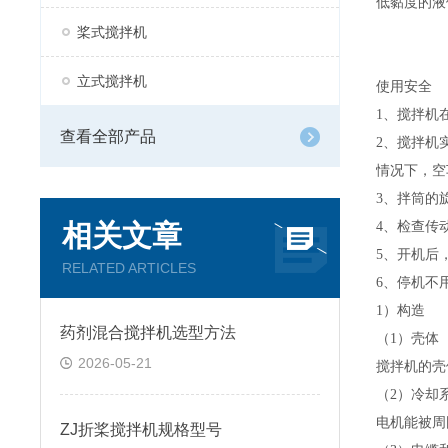
低黏度的液
桨式搅拌机
立式搅拌机
使用安全
1
、搅拌机
查看全部产品
2
、搅拌机
情况下，空
3
、拌筒的
相关文章
4
、检查传
5
、开机后
RELATED ARTICLES
6
、停机不
1
）构造
药剂混合搅拌机选型方法
（
1
）壳体
2026-05-21
搅拌机的壳
（
2
）冷却
电机能被周
ZJ折桨搅拌机规格型号