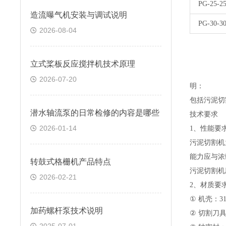
PG-25-25
​造流曝气机安装与调试说明
PG-30-30
2026-08-04
立式桨板反应搅拌机技术原理
2026-07-20
明：
包括
污泥切
潜水轴流泵的日常检修的内容是哪些
技术要求
2026-01-14
1
、
性能
要
污泥切割机
能力应与浓
转鼓式格栅机产品特点
污泥切割机
2026-02-21
2
、
材质
要
①
机壳：
3
加药螺杆泵技术说明
②
切割刀