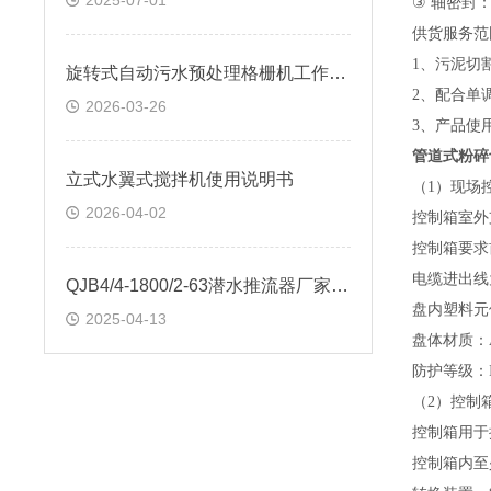
2025-07-01
③
轴密封
供货服务范
1
、污泥切
旋转式自动污水预处理格栅机工作原理
2
、配合单
2026-03-26
3
、产品使
管道式粉碎
立式水翼式搅拌机使用说明书
（
1
）
现场
2026-04-02
控制箱室外
控制箱要求
电缆进出线
QJB4/4-1800/2-63潜水推流器厂家报价
盘内塑料元
2025-04-13
盘体材质：
防护等级：
（
2
）控制
控制箱用于
控制箱内至