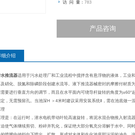
访 问 量：
783
产品咨询
详细介绍
潜水推流器
适用于污水处理厂和工业流程中搅拌含有悬浮物的液体，工业
环及硝化、脱氮和除磷阶段创建水流等。液下推流器械密封的摩擦付材质
据需要进行垂直方向的调节，而且在水平面内可绕导杆旋转的角度为±60°
固定，无需预留孔。当池深H ＞4米时建议采用安装系统Ⅱ，需在池底做一
原理
原理是：在运行时，潜水电机带动叶轮高速旋转，将泥水混合物推入射流
，迫使气体继续剪切、粉碎并乳化，保证绝大部分氧充分溶解于水中。同
器的喷嘴中倾斜向下喷出、扩散，形成对水体和生化池底部污泥的冲击。