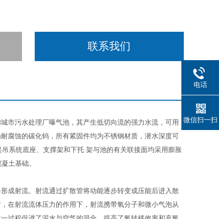
联系我们
电话
微信扫一扫
和城市污水处理厂曝气池，其产生低切向流的强力水流，可用
为耐腐蚀的碳化钨，所有紧固件均为不锈钢材质，潜水深度可
起吊系统底座、支撑架和下托 架与池的有关联接面均采用膨胀
混凝土基础。
器形成射流。射流通过扩散管将动能逐步转变成压能后进入散
时，在射流流体压力的作用下，射流携带氧分子和微小气泡从
这一过程促进了泥水与空气的混合，提高了氧转移效率和充氧