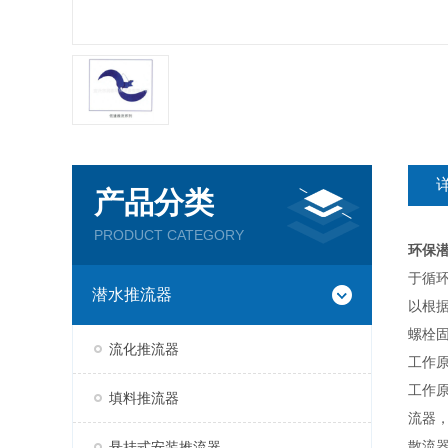
产品分类
PRODUCT CATEGORY
环保
于循
潜水推流器
以根
螺栓
流化推流器
工作
工作
填料推流器
流器
散流
悬挂式安装推流器