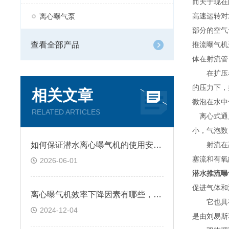
而关于现在
高速运转对
离心曝气泵
部分的空气
查看全部产品
推流曝气机
体在射流管
在扩压器
的压力下，
相关文章
微泡在水中
RELATED ARTICLES
离心式通风
小，气泡数
如何保证潜水离心曝气机的使用安全？
射流在高
塞流和有氧
2026-06-01
潜水推流曝
促进气体和
离心曝气机效率下降因素有哪些，快来了解下
它也具有
2024-12-04
是由刘易斯