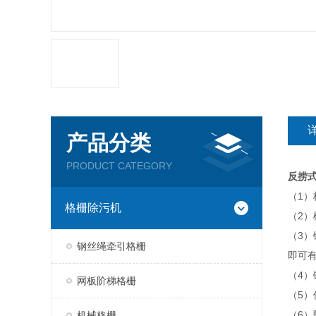
产品分类
PRODUCT CATEGORY
反捞
（1
格栅除污机
（2
（3
钢丝绳牵引格栅
即可
（4
网板阶梯格栅
（5
（6
机械格栅