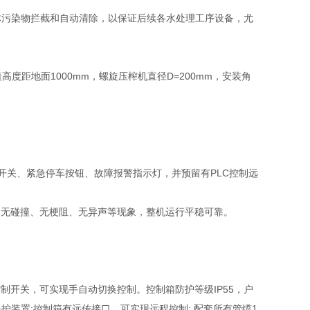
体污染物拦截和自动清除，以保证后续各水处理工序设备，尤
渣高度距地面1000mm，螺旋压榨机直径D=200mm，安装角
开关、紧急停车按钮、故障报警指示灯，并预留有PLC控制远
、无碰撞、无梗阻、无异声等现象，整机运行平稳可靠。
制开关，可实现手自动切换控制。控制箱防护等级IP55，户
装置;控制箱有远传接口，可实现远程控制; 配套所有管缆1