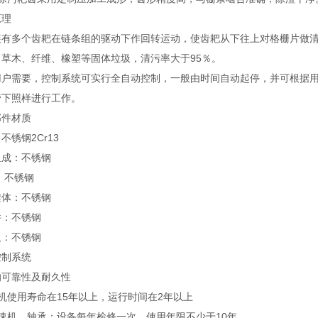
原理
装有多个齿耙在链条组的驱动下作回转运动，使齿耙从下往上对格栅片做
、草木、纤维、橡塑等固体垃圾，清污率大于95％。
用户需要，控制系统可实行全自动控制，一般由时间自动起停，并可根据
管下照样进行工作。
部件材质
不锈钢2Cr13
组成：不锈钢
条：不锈钢
架体：不锈钢
件：不锈钢
板：不锈钢
控制系统
的可靠性及耐久性
机使用寿命在15年以上，运行时间在2年以上
减速机、轴承：设备每年检修一次，使用年限不少于10年