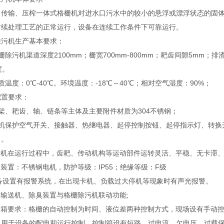
、传输、压榨一体式格栅机对进水口污水中的较小的悬浮或漂浮状态的固
后续处理工艺的正常运行，设备在连续工作条件下可靠运行。
除污机生产基本要求：
栅除污机渠道深度2100mm；栅宽700mm-800mm；耙齿间隙5mm；排
度。
质温度：0℃-40℃。环境温度：-18℃～40℃；相对空气湿度：90%；
配置要求：
机架、耙齿、轴、链条等主体及主要附件材质为304不锈钢；
电机保护空气开关、接触器、热继电器、起停控制按钮、起停指示灯、转换
口。
除污机在运行过程中，齿耙、传动机构等运动部件运转灵活、平稳、无卡滞
动装置：不锈钢电机，防护等级：IP55；绝缘等级：F级
 设备设置有报警系统，在出现卡机、负载过大停机等现象时有声光报警。
旋输送机、除臭装置与格栅除污机联动功能;
控制箱要求：格栅的自动控制为时间、液位差两种控制方式，现场设有手动控
，用于设备的配电和运行控制。控制箱设有短路、过电流、欠电压、过载保护