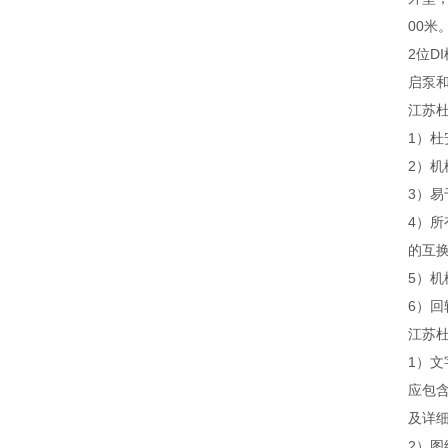
00米
2位D
启泵
江苏
1）
2）
3）
4）
的互
5）
6）
江苏
1）
应包
及详
2）