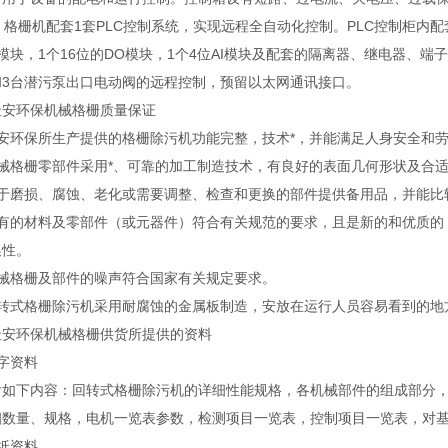
。格栅机配套1套PLC控制系统，实现远程全自动化控制。PLC控制柜内
I模块，1个16位的DO模块，1个4位AI模块及配套的隔离器、继电器、
和3台潜污泵出口电动阀的远程控制，预留以太网通讯接口。
杜安环保机械格栅质量保证
杜安环保所生产提供的格栅除污机功能完整，技术*，并能满足人身安全和
机械格栅零部件采用*、可靠的加工制造技术，有良好的表面几何形状及合
易于磨损、腐蚀、老化或需要调整、检查和更换的部件提供备用品，并能
所有的材料及零部件（或元器件）符合有关规范的要求，且是新的和优质的
换性。
机械格栅及部件的噪声符合国家有关规定要求。
回转式格栅除污机采用耐腐蚀的金属板制造，安放在运行人员容易看到的
杜安环保机械格栅供货所提供的资料
文字资料
含如下内容：回转式格栅除污机的详细性能规格，各机械部件的组成部分
细数量、规格，电机一览表参数，检测项目一览表，控制项目一览表，对
图纸资料