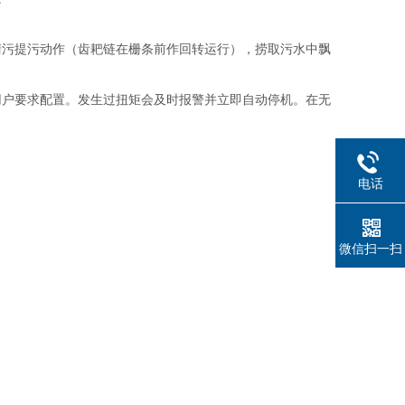
清污提污动作（齿耙链在栅条前作回转运行），捞取污水中飘
用户要求配置。发生过扭矩会及时报警并立即自动停机。在无
电话
微信扫一扫