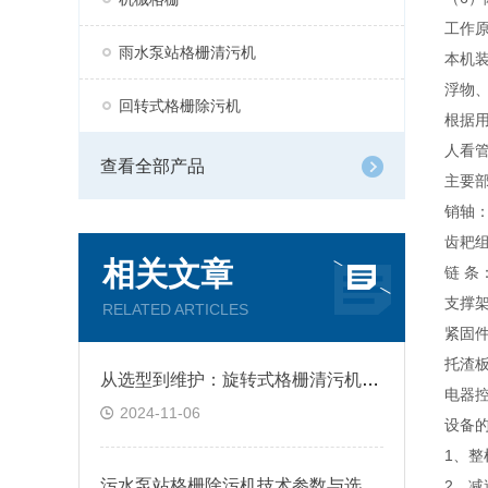
工作
雨水泵站格栅清污机
本机
浮物
回转式格栅除污机
根据
人看
查看全部产品
主要
销轴：
齿耙
相关文章
链 
支撑
RELATED ARTICLES
紧固
托渣
从选型到维护：旋转式格栅清污机全解析
电器
2024-11-06
设备
1、整
污水泵站格栅除污机技术参数与选型要点
2、