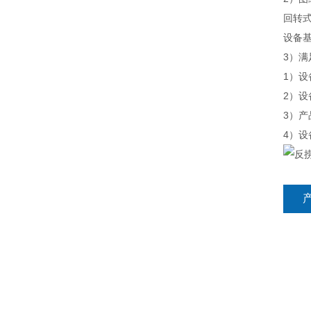
回转
设备
3）
1）
2）
3）
4）