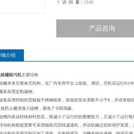
访 问 量：
1548
产品咨询
详细介绍
式格栅除污机
主要结构
）格栅本体呈整体式结构，在厂内专用平台上组装、调试，空机试运行8小
）栅条采用定制扁钢。
）链条采用特制的宽链板不锈钢链条，链条的安全系数不小于6，并设有链
有效防止栅渣缠入链槽，避免了卡阻现象。
）链槽内装设特殊材料垫层，既减小了运行时的磨擦阻力，又减小了运行
）传动机构根据需要可采用轴装式回转减速机，并设机械过扭矩保护装置
）除污耙齿采用定制压加工成形，齿形精度高，与栅条啮合准确，除渣干