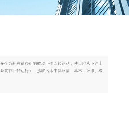
有多个齿耙在链条组的驱动下作回转运动，使齿耙从下往上
栅条前作回转运行），捞取污水中飘浮物、草木、纤维、橡