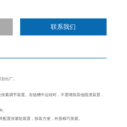
联系我们
时后出厂。
轮张紧调节装置。在链槽中运转时，不需增加其他阻渣装置，
噪声。
。并配置张紧轮装置，拆装方便，外形精巧美观。
净。