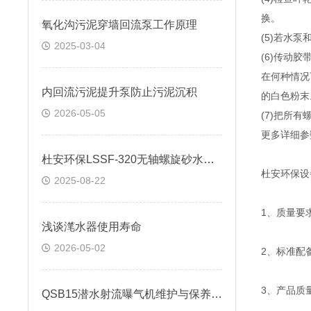
换。
氧化沟污泥穿墙回流泵工作原理
(5)若水
2025-03-04
(6)传动
在何种情况
内回流污泥提升泵防止污泥沉积
的白色粉
2026-05-05
(7)把所
更多详细参
杜安环保LSSF-320无轴螺旋砂水分离 质保两年
杜安环保设
2025-08-22
1、质量要
浅谈滗水器使用寿命
2026-05-02
2、标准配
3、产品质
QSB15潜水射流曝气机维护与保养说明