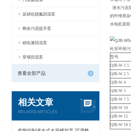
潜水污泥穿
反硝化脱氮回流泵
的纤维类杂
水电机直联
剩余污泥提升泵
硝化液回流泵
杜安环保
污
穿墙回流泵
型号
QJB-W 1.5
查看全部产品
QJB-W 2.5
QJB-W 4
QJB-W 5
QJB-W 7.5
相关文章
QJB-W 10
RELATED ARTICLES
QJB-W 15
QJB-W 18.5
变频控制潜水式水平螺旋泵 可调整流量大小