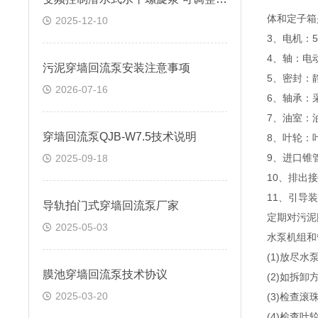
体和定子箱
2025-12-10
3、电机：
4、轴：电
污泥穿墙回流泵安装注意事项
5、密封：
2026-07-16
6、轴承：
7、油室：
穿墙回流泵QJB-W7.5技术说明
8、叶轮：
9、进口锥
2025-09-18
10、排出
11、引导
导轨拍门式穿墙回流泵厂家
定期对污泥
2025-05-03
水泵机组和
(1)放尽
膜池穿墙回流泵技术协议
(2)如拆
2025-03-20
(3)检查
(4)检查